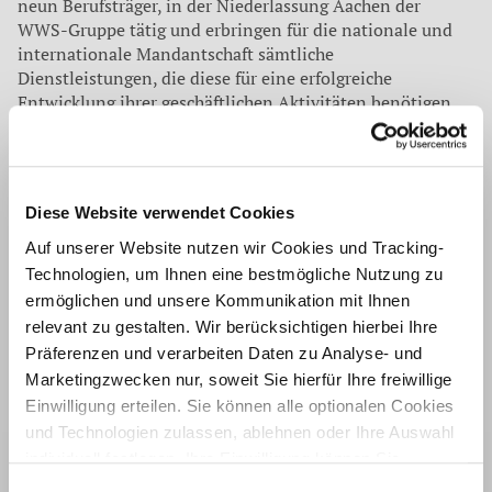
neun Berufsträger, in der Niederlassung Aachen der
WWS-Gruppe tätig und erbringen für die nationale und
internationale Mandantschaft sämtliche
Dienstleistungen, die diese für eine erfolgreiche
Entwicklung ihrer geschäftlichen Aktivitäten benötigen.
Durch diese konsequente Ausrichtung auf strategisch
wichtige und komplexe Beratungsdienstleistungen wächst
die Kanzlei in der wirtschaftlich wichtigen Städteregion
Aachen kontinuierlich und hat sich als starker und
Diese Website verwendet Cookies
vertrauensvoller Partner für Auftraggeber aus der
Auf unserer Website nutzen wir Cookies und Tracking-
Privatwirtschaft und der öffentlichen Hand positioniert.
Technologien, um Ihnen eine bestmögliche Nutzung zu
ermöglichen und unsere Kommunikation mit Ihnen
Geschäftsführung Aachen
relevant zu gestalten. Wir berücksichtigen hierbei Ihre
Präferenzen und verarbeiten Daten zu Analyse- und
Stefan Bette
Geschäftsführer, Diplom-Kaufmann,
Marketingzwecken nur, soweit Sie hierfür Ihre freiwillige
Wirtschaftsprüfer, Steuerberater
Einwilligung erteilen. Sie können alle optionalen Cookies
und Technologien zulassen, ablehnen oder Ihre Auswahl
Stefan Rattay
individuell festlegen. Ihre Einwilligung können Sie
Geschäftsführer, Diplom-Finanzwirt
jederzeit mit Wirkung für die Zukunft widerrufen.
Einwilligungsauswahl