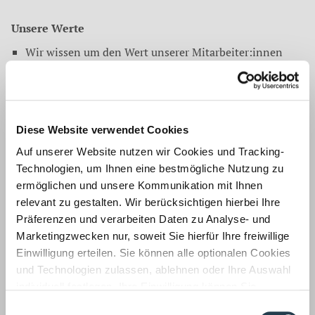
Unsere Werte
Wir wissen um den Wert unserer Mitarbeiter:innen
und unserer Kolleg:innen.
Wir gehen wertschätzend und freundlich miteinander
um.
Wir haben eine flache Hierarchie und die Partner stets
Diese Website verwendet Cookies
Zeit für ein Gespräch.
Auf unserer Website nutzen wir Cookies und Tracking-
Wir unterstützen uns gegenseitig und teilen gerne
Technologien, um Ihnen eine bestmögliche Nutzung zu
unser Wissen.
ermöglichen und unsere Kommunikation mit Ihnen
Wir lernen vom Know-how aller Kolleg:innen und
relevant zu gestalten. Wir berücksichtigen hierbei Ihre
Berufsträger:innen.
Präferenzen und verarbeiten Daten zu Analyse- und
Marketingzwecken nur, soweit Sie hierfür Ihre freiwillige
Es gibt viele gute Gründe, zur WWS zu kommen.
Lesen Sie
Einwilligung erteilen. Sie können alle optionalen Cookies
selbst.
Es lohnt sich.
und Technologien zulassen, ablehnen oder Ihre Auswahl
individuell festlegen. Ihre Einwilligung können Sie
Haben wir Ihr Interesse geweckt? Bewerben Sie sich noch
jederzeit mit Wirkung für die Zukunft widerrufen.
Einwilligungsauswahl
heute.