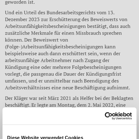
geworden ist.
Und ein Urteil des Bundesarbeitsgerichts vom 13.
Dezember 2023 zur Erschütterung des Beweiswerts von
Arbeitsunfähigkeitsbescheinigungen bestätigt, dass auch
zusätzliche Merkmale für einen Missbrauch sprechen
können. Der Beweiswert von
(Folge-)Arbeitsunfähigkeitsbescheinigungen kann
beispielsweise auch dann erschüttert sein, wenn der
arbeitsunfähige Arbeitnehmer nach Zugang der
Kündigung eine oder mehrere Folgebescheinigungen
vorlegt, die passgenau die Dauer der Kündigungsfrist
umfassen, und er unmittelbar nach Beendigung des
Arbeitsverhältnisses eine neue Beschäftigung aufnimmt.
Der Kläger war seit März 2021 als Helfer bei der Beklagten
beschäftigt. Er legte am Montag, dem 2. Mai 2022, eine
Arbeitsunfähigkeitsbescheinigung für die Zeit vom 2. bis
zum 6. Mai 2022 vor. Mit Schreiben vom 2. Mai 2022, das
dem Kläger am 3. Mai 2022 zuging, kündigte die Beklagte
das Arbeitsverhältnis zum 31. Mai 2022. Mit
Diese Website verwendet Cookies