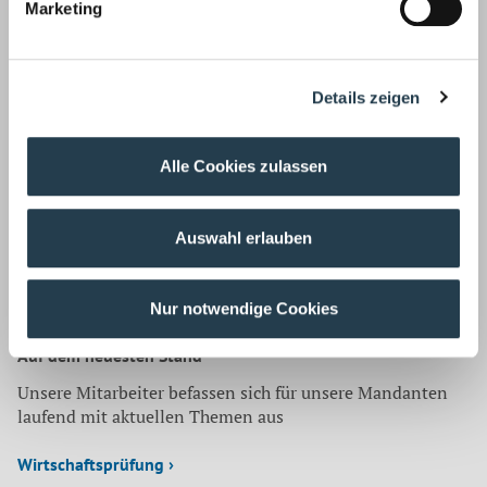
Marketing
Quelle:
PT-Magazin
Korrespondenz mit:
Details zeigen
Rebekka De Conno
Rechtsanwältin, Fachanwältin für
Arbeitsrecht
Alle Cookies zulassen
Tel.: 02166 971-128
Fax: 02166 971-173
E-Mail:
r.deconno@wws-gruppe.de
Auswahl erlauben
Zurück
Nur notwendige Cookies
Auf dem neuesten Stand
Unsere Mitarbeiter befassen sich für unsere Mandanten
laufend mit aktuellen Themen aus
Wirtschaftsprüfung ›