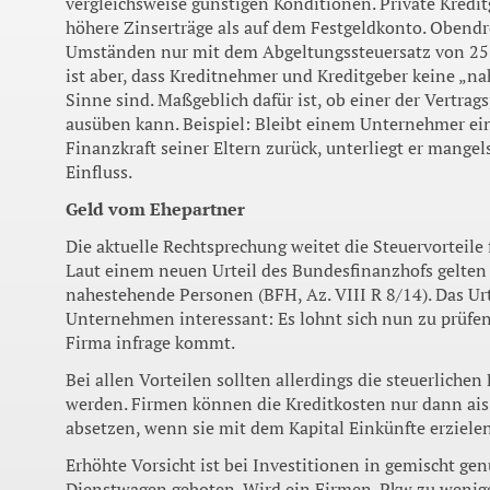
vergleichsweise günstigen Konditionen. Private Kreditg
höhere Zinserträ­ge als auf dem Festgeldkonto. Obendre
Umstän­den nur mit dem Abgeltungssteuersatz von 25 
ist aber, dass Kreditnehmer und Kreditge­ber keine „n
Sinne sind. Maßgeblich dafür ist, ob einer der Vertrag
ausüben kann. Beispiel: Bleibt einem Unternehmer ein 
Finanzkraft sei­ner Eltern zurück, unterliegt er mange
Einfluss.
Geld vom Ehepartner
Die aktuelle Rechtsprechung weitet die Steuervorteile 
Laut einem neuen Urteil des Bundesfinanzhofs gelten 
nahestehende Perso­nen (BFH, Az. VIII R 8/14). Das Urt
Unter­nehmen interessant: Es lohnt sich nun zu prüfen
Firma infrage kommt.
Bei allen Vorteilen sollten allerdings die steuerlichen
werden. Firmen können die Kre­ditkosten nur dann ai
absetzen, wenn sie mit dem Kapital Einkünfte erzielen
Erhöhte Vorsicht ist bei Investitionen in ge­mischt ge
Dienstwagen geboten. Wird ein Firmen-Pkw zu weniger