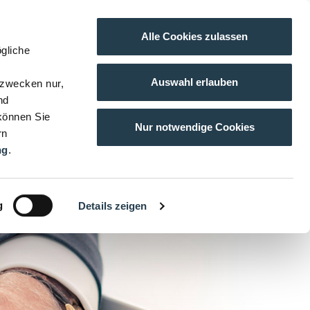
Alle Cookies zulassen
gliche
Auswahl erlauben
gzwecken nur,
nd
 können Sie
Nur notwendige Cookies
rn
ng
.
g
Details zeigen