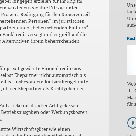
eber hingegen erzielen für ihr Kapital
Uns
in versteuern sie ihre Erträge unter
lauf
Prozent. Bedingung für den Steuervorteil
Unt
ahestehenden Personen“ im ju­ristischen
auß
spartner einen „beherr­schenden Einfluss“
Bankkredit versagt und er greift auf die
Rec
ls Al­ternativen ihrem beherrschenden
für privat gewährte Firmen­kredite aus.
selbst Ehepartner nicht automatisch als
eil ist insbesondere für familiengeführte
Wel
, ob der Ehepartner als Kreditgeber der
Ihr
Man
für 
 Fallstricke nicht außer Acht gelassen
s Betriebsausgaben oder Werbungskos­ten
.
nutzte Wirtschaftsgüter wie einen
 als zehn Prozent dienstlich genutzt,