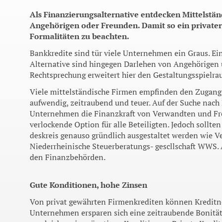
Als Finanzierungsalternative entdecken Mittelst
Angehörigen oder Freunden. Damit so ein privater Kr
Formalitäten zu beachten.
Bankkredite sind tür viele Unternehmen ein Graus. Ei
Alternative sind hingegen Darlehen von Angehörigen 
Rechtsprechung erweitert hier den Gestaltungsspielra
Viele mittelständische Firmen empfin­den den Zugang
aufwendig, zeitraubend und teuer. Auf der Suche nach 
Unternehmen die Finanzkraft von Verwandten und Freun
verlockende Option für alle Beteiligten. Jedoch sollt
deskreis genauso gründlich ausgestaltet werden wie Ve
Niederrheinische Steuerberatungs- gescllschaft WWS. 
den Finanzbehörden.
Gute Konditionen, hohe Zinsen
Von privat gewährten Firmenkrediten kön­nen Kreditn
Unternehmen ersparen sich eine zeitrau­bende Bonität