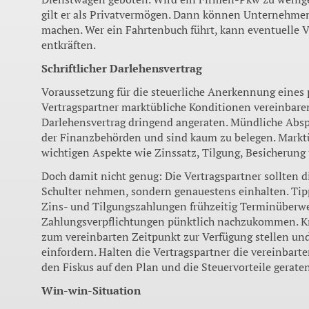
gilt er als Privatvermögen. Dann können Unternehmen 
machen. Wer ein Fahr­tenbuch führt, kann eventuelle 
entkräften.
Schriftlicher Darlehensvertrag
Voraussetzung für die steuerliche Anerken­nung eines p
Vertragspartner marktübliche Konditi­onen vereinbaren. 
Darlehensvertrag dringend angeraten. Mündliche Abs
der Finanzbehörden und sind kaum zu belegen. Marktüb
wichtigen As­pekte wie Zinssatz, Tilgung, Besicherung
Doch damit nicht genug: Die Vertrags­partner sollten d
Schulter nehmen, sondern genauestens einhalten. Tipp 
Zins- und Tilgungs­zahlungen frühzeitig Terminüberw
Zahlungsverpflichtun­gen pünktlich nachzukommen. Kre
zum ver­einbarten Zeitpunkt zur Verfügung stellen u
einfordern. Halten die Vertragspartner die vereinbarte
den Fiskus auf den Plan und die Steuervorteile gerate
Win-win-Situation