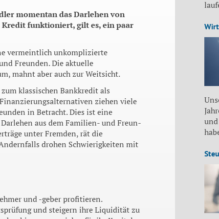
lau
ändler momentan das Darlehen von
edit funktioniert, gilt es, ein paar
Wirt
ne vermeintlich unkomplizierte
und Freunden. Die aktuelle
um, mahnt aber auch zur Weitsicht.
 zum klassischen Bankkredit als
Unse
Finanzierungs­alternativen ziehen viele
Jah
­den in Betracht. Dies ist eine
und
en Darlehen aus dem Familien- und Freun­
habe
rträge unter Fremden, rät die
Andernfalls drohen Schwierigkeiten mit
Steu
ehmer und -geber profitieren.
sprüfung und steigern ihre Liquidität zu