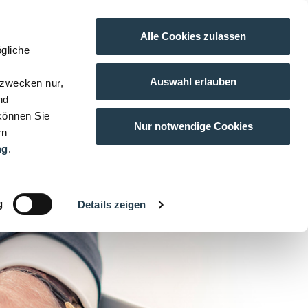
Alle Cookies zulassen
gliche
Auswahl erlauben
gzwecken nur,
nd
 können Sie
Nur notwendige Cookies
rn
ng
.
g
Details zeigen