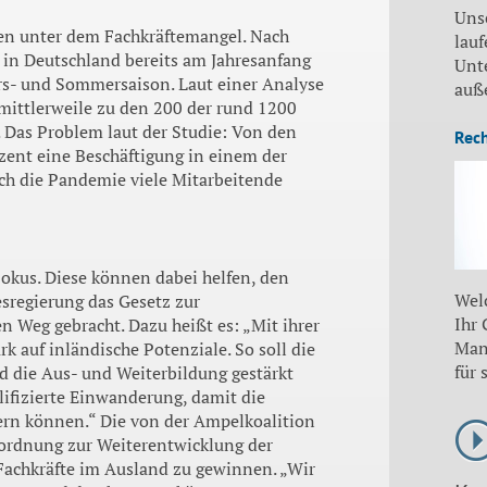
Uns
en unter dem Fachkräftemangel. Nach
lauf
n Deutschland bereits am Jahresanfang
Unt
hrs- und Sommersaison. Laut einer Analyse
auß
mittlerweile zu den 200 der rund 1200
 Das Problem laut der Studie: Von den
Rec
zent eine Beschäftigung in einem der
ch die Pandemie viele Mitarbeitende
okus. Diese können dabei helfen, den
Wel
sregierung das Gesetz zur
Ihr
 Weg gebracht. Dazu heißt es: „Mit ihrer
Man
rk auf inländische Potenziale. So soll die
für 
d die Aus- und Weiterbildung gestärkt
lifizierte Einwanderung, damit die
ern können.“ Die von der Ampelkoalition
rordnung zur Weiterentwicklung der
Fachkräfte im Ausland zu gewinnen. „Wir