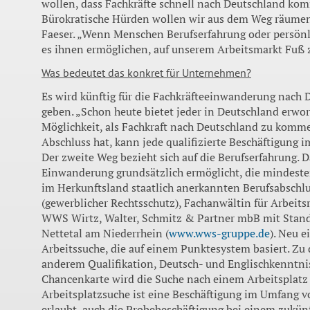
wollen, dass Fachkräfte schnell nach Deutschland ko
Bürokratische Hürden wollen wir aus dem Weg räume
Faeser. „Wenn Menschen Berufserfahrung oder persönl
es ihnen ermöglichen, auf unserem Arbeitsmarkt Fuß z
Was bedeutet das konkret für Unternehmen?
Es wird künftig für die Fachkräfteeinwanderung nach
geben. „Schon heute bietet jeder in Deutschland erwo
Möglichkeit, als Fachkraft nach Deutschland zu kommen
Abschluss hat, kann jede qualifizierte Beschäftigung 
Der zweite Weg bezieht sich auf die Berufserfahrung. D
Einwanderung grundsätzlich ermöglicht, die mindeste
im Herkunftsland staatlich anerkannten Berufsabschl
(gewerblicher Rechtsschutz), Fachanwältin für Arbeitsr
WWS Wirtz, Walter, Schmitz & Partner mbB mit Stan
Nettetal am Niederrhein (
www.wws-gruppe.de
). Neu e
Arbeitssuche, die auf einem Punktesystem basiert. Zu
anderem Qualifikation, Deutsch- und Englischkenntnis
Chancenkarte wird die Suche nach einem Arbeitsplatz 
Arbeitsplatzsuche ist eine Beschäftigung im Umfang
erlaubt, auch die Probebeschäftigung bei einem zukünf