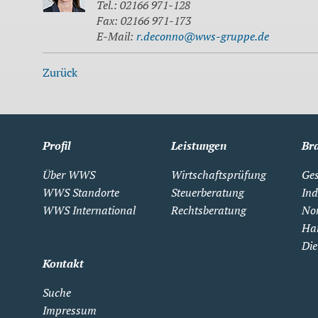
Tel.: 02166 971-128
Fax: 02166 971-173
E-Mail:
r.deconno@wws-gruppe.de
Zurück
Profil
Leistungen
Br
Über WWS
Wirtschaftsprüfung
Ges
WWS Standorte
Steuerberatung
Ind
WWS International
Rechtsberatung
Non
Ha
Die
Kontakt
Suche
Impressum