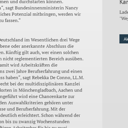
Kan
mmen und durchstarten können.
n“, sagt Bundesinnenministerin Nancy
Lade
iches Potenzial mitbringen, werden wir
"We
u fassen.“
A
 Deutschland im Wesentlichen drei Wege
rbene oder anerkannte Abschluss die
. Künftig gilt auch, wer einen solchen
im nicht reglementierten Bereich ausüben.
amit wird Arbeitskräften die
ns zwei Jahre Berufserfahrung und einen
uss haben“, sagt Rebekka De Conno, LL.M.
echt bei der multidisziplinären Kanzlei
dorten in Mönchengladbach, Aachen und
ingeführt wird eine Chancenkarte zur
 den Auswahlkriterien gehören unter
se und Berufserfahrung. Mit der
deutlich erleichtert. Schon während der
 von bis zu zwanzig Wochenstunden
tigen Arbeitgeber für bis zu zwei