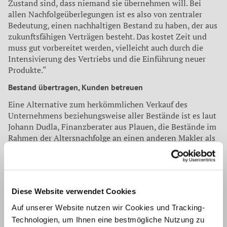
Zustand sind, dass niemand sie übernehmen will. Bei
allen Nachfolgeüberlegungen ist es also von zentraler
Bedeutung, einen nachhaltigen Bestand zu haben, der aus
zukunftsfähigen Verträgen besteht. Das kostet Zeit und
muss gut vorbereitet werden, vielleicht auch durch die
Intensivierung des Vertriebs und die Einführung neuer
Produkte.“
Bestand übertragen, Kunden betreuen
Eine Alternative zum herkömmlichen Verkauf des
Unternehmens beziehungsweise aller Bestände ist es laut
Johann Dudla, Finanzberater aus Plauen, die Bestände im
Rahmen der Altersnachfolge an einen anderen Makler als
eine Art Haftungsdach zu übertragen, aber die Betreuung
der Kunden für eine gewisse Zeit weiter zu übernehmen.
„Das reduziert die Verwaltungsarbeit und Beraterhaftung
erheblich, aber die Kunden erhalten ihren gewachsenen
Diese Website verwendet Cookies
Ansprechpartner, und der Vermittler kann weiterhin an
den Bestandsprovisionen partizipieren. Dadurch ist ein
Auf unserer Website nutzen wir Cookies und Tracking-
interessanter Übergang der Geschäftsbeziehungen und
Technologien, um Ihnen eine bestmögliche Nutzung zu