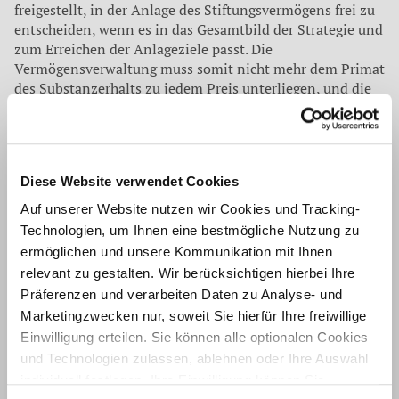
freigestellt, in der Anlage des Stiftungsvermögens frei zu
entscheiden, wenn es in das Gesamtbild der Strategie und
zum Erreichen der Anlageziele passt. Die
Vermögensverwaltung muss somit nicht mehr dem Primat
des Substanzerhalts zu jedem Preis unterliegen, und die
Business Judgement Rule ermöglicht gewisse Risiken in
der Vermögensverwaltung ohne Angst vor privater
Haftung für Stiftungsorgane.
Die Business Judgment Rule beruht auf den Principles of
Diese Website verwendet Cookies
Corporate Governance des American Law Institute aus
Auf unserer Website nutzen wir Cookies und Tracking-
dem Jahr 1994 und der Rechtsprechung des
Technologien, um Ihnen eine bestmögliche Nutzung zu
Bundesgerichtshofs. Der BGH hatte in seinem Urteil vom
ermöglichen und unsere Kommunikation mit Ihnen
21. April 1997 entschieden, dass ein Unternehmensleiter
relevant zu gestalten. Wir berücksichtigen hierbei Ihre
hinsichtlich der zu treffenden unternehmerischen
Entscheidungen einen bestimmten Spielraum genießt.
Präferenzen und verarbeiten Daten zu Analyse- und
„Ihn trifft keine persönliche Haftung, wenn er
Marketingzwecken nur, soweit Sie hierfür Ihre freiwillige
ausreichend gut informiert ist und eine Entscheidung
Einwilligung erteilen. Sie können alle optionalen Cookies
nachvollziehbar im besten Sinne des Unternehmens
und Technologien zulassen, ablehnen oder Ihre Auswahl
getroffen hat.“
individuell festlegen. Ihre Einwilligung können Sie