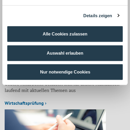
Korrespondenz mit:
Jennifer Telle
Details zeigen
Steuerberaterin
Tel.: 02166 971-0
Fax: 02166 971-200
Alle Cookies zulassen
E-Mail:
jtelle@wws-mg.de
Auswahl erlauben
Zurück
Nur notwendige Cookies
Auf dem neuesten Stand
Unsere Mitarbeiter befassen sich für unsere Mandanten
laufend mit aktuellen Themen aus
Wirtschaftsprüfung ›