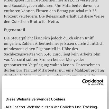
Arbeitgeber für ihre Arbeitnehmer als Lohn versteuern
und Sozialabgaben abführen. Um Mitarbeiter davon zu
entlasten können Firmen den Betrag pauschal mit 25
Prozent versteuern. Die Belegschaft erhält auf diese Weise
den Gutschein Brutto für Netto.
Eigenanteil
Die Steuerpflicht lässt sich jedoch durch einen Kniff
umgehen. Zahlen Arbeitnehmer je Essen durchschnittlich
mindestens einen Eigenanteil in Höhe des
Sachbezugswertes von 3,40 Euro, liegt kein Arbeitslohn
vor. Vorsicht sollten Firmen bei der Menge der
gesponserten Verpflegung walten lassen. Unternehmen
dürfen pro Tag und Mitarbeiter nur eine Mahlzeit pro Tag
(Frühstück, Mittag- oder Abendessen) sponsern. Alle
weiteren Essen sind steuerpflichtig. Der maximale
steuerfreie Sachbezugswert pro Monat beträgt somit für
das Jahr 2020 pro Monat 97,50 Euro. Idealerweise sollten
Firmen sich auf 15 Essensmarken pro Monat und
Diese Website verwendet Cookies
Arbeitnehmer beschränken. Geben Arbeitgeber für
Auf unserer Website nutzen wir Cookies und Tracking-
Mitarbeiter mehr Gutscheine aus, greift die gesetzliche