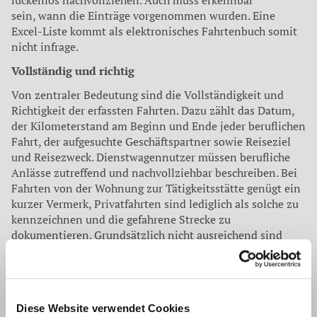
lückenlos nachvollziehen. Auch muss erkennbar
sein, wann die Einträge vorgenommen wurden. Eine
Excel-Liste kommt als elektronisches Fahrtenbuch somit
nicht infrage.
Vollständig und richtig
Von zentraler Bedeutung sind die Vollständigkeit und
Richtigkeit der erfassten Fahrten. Dazu zählt das Datum,
der Kilometerstand am Beginn und Ende jeder beruflichen
Fahrt, der aufgesuchte Geschäftspartner sowie Reiseziel
und Reisezweck. Dienstwagennutzer müssen berufliche
Anlässe zutreffend und nachvollziehbar beschreiben. Bei
Fahrten von der Wohnung zur Tätigkeitsstätte genügt ein
kurzer Vermerk, Privatfahrten sind lediglich als solche zu
kennzeichnen und die gefahrene Strecke zu
dokumentieren. Grundsätzlich nicht ausreichend sind
Lösungen, bei denen ein GPS-Gerät nur Zeiten,
Positionen und Bewegungsdaten aufzeichnet. Laut einem
neueren Urteil des Niedersächsischen Finanzgerichts
müssen Steuerzahler in solchen Fällen die fehlenden
Diese Website verwendet Cookies
Informationen immer zeitnah händisch in das