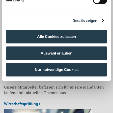
unbeschwert genießen. ■
Quelle:
GmbH Chef
Korrespondenz mit:
Details zeigen
Mark Schiffer
Wirtschaftsprüfer, Steuerberater
Tel.: 02166 971-0
Alle Cookies zulassen
Fax: 02166 971-200
E-Mail: mschiffer@wws-mg.de
Auswahl erlauben
Zurück
Nur notwendige Cookies
Auf dem neuesten Stand
Unsere Mitarbeiter befassen sich für unsere Mandanten
laufend mit aktuellen Themen aus
Wirtschaftsprüfung ›