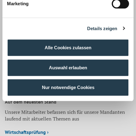
Rechnungen oder Anlagen kön­nen sie in der Regel nicht
Marketing
mehr nachreichen.
Quelle:
Baumagazin
Korrespondenz mit:
Details zeigen
Jennifer Telle
Steuerberaterin
Alle Cookies zulassen
Tel.: 02166 971-0
Fax: 02166 971-200
E-Mail:
jtelle@wws-mg.de
Auswahl erlauben
Zurück
Nur notwendige Cookies
Auf dem neuesten Stand
Unsere Mitarbeiter befassen sich für unsere Mandanten
laufend mit aktuellen Themen aus
Wirtschaftsprüfung ›