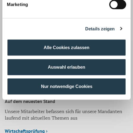
sie unter Umständen als eigenkapitalersetzend ansehen,
Marketing
wodurch die aktuelle BFH-Rechtsprechung zum
Gesellschafterdarlehen greift. Gesellschafter sollten
immer mit ihrem steuerlichen Berater abklären,
welches
Finanzierungsmodell den speziellen Umständen am
Details zeigen
besten Rechnung trägt
und Risiken weitestgehend
vermeidet.
Alle Cookies zulassen
Quelle:
Baumagazin
Korrespondenz mit:
Auswahl erlauben
Zurück
Nur notwendige Cookies
Auf dem neuesten Stand
Unsere Mitarbeiter befassen sich für unsere Mandanten
laufend mit aktuellen Themen aus
Wirtschaftsprüfung ›