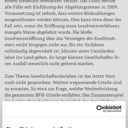
einem steuerlich relevanten Verlust: Das Urteil betrifft
alle Fälle seit Einführung der Abgeltungssteu­er in 2009.
Voraussetzung ist je­doch, dass weitere Rückzahlun­gen
ausgeschlossen werden kön­nen. Dies kann etwa dann der
Fall sein, wenn die Eröffnung ei­nes Insolvenzverfahrens
man­gels Masse abgelehnt wurde. Die bloße
Insolvenzeröffnung über das Vermögen des Kreditneh­
mers reicht hingegen nicht aus. Bis ein Verfahren
vollständig ab­gewickelt ist; können unter Um­ständen
jahre ins Land gehen. So lange können Gesellschafter ih­
ren Ausfall steuerlich nicht gel­tend machen.
Zum Thema Gesellschafter­darlehen ist das letzte Wort
noch nicht gesprochen. Weitere weg­weisende Urteile sind
zu erwar­ten. So etwa zur Frage, welche Wechselwirkung
die genannten BFH-Urteile entfalten. Das Zu­sammenspiel
der beiden Ent­scheidungen bezüglich der steu­erlichen
Anerkennung von For­derungsausfällen eines Gesell­
schafters gegen seine GmbH ist noch nicht abschließend
geklärt Damit birgt die künftige Recht­sprechung für
Gesellschafter weitere Unwägbarkeiten.