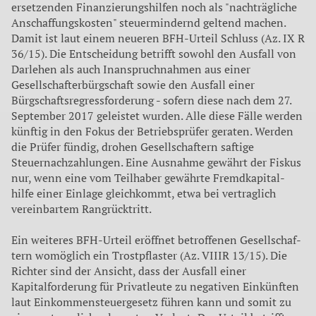
ersetzenden Finanzierungshilfen noch als "nachträgliche
Anschaffungskosten" steuermindernd geltend machen.
Damit ist laut einem neueren BFH-Urteil Schluss (Az. IX R
36/15). Die Entscheidung betrifft sowohl den Ausfall von
Darlehen als auch Inanspruchnahmen aus einer
Gesellschafterbürgschaft sowie den Ausfall einer
Bürgschaftsregressforderung - sofern diese nach dem 27.
September 2017 geleistet wurden. Alle diese Fälle werden
künftig in den Fokus der Betriebsprüfer geraten. Werden
die Prüfer fündig, drohen Gesellschaftern saftige
Steuernachzahlungen. Eine Ausnahme gewährt der Fiskus
nur, wenn eine vom Teilhaber ge­währte Fremdkapital-
hilfe einer Einlage gleichkommt, etwa bei vertraglich
vereinbartem Rang­rücktritt.
Ein weiteres BFH-Urteil er­öffnet betroffenen Gesellschaf­
tern womöglich ein Trostpflas­ter (Az. VIIIR 13/15). Die
Richter sind der Ansicht, dass der Ausfall einer
Kapitalforderung für Pri­vatleute zu negativen Einkünften
laut Einkommensteuergesetz führen kann und somit zu