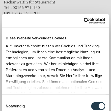
Fachanwältin für Steuerrecht
Tel.: 02166 971-130
Fax: 02166 971-200
E-Mail:
sthomas@wws-mg.de
Zurück
Diese Website verwendet Cookies
Auf unserer Website nutzen wir Cookies und Tracking-
Auf dem neuesten Stand
Technologien, um Ihnen eine bestmögliche Nutzung zu
Unsere Mitarbeiter befassen sich für unsere Mandanten
ermöglichen und unsere Kommunikation mit Ihnen
laufend mit aktuellen Themen aus
relevant zu gestalten. Wir berücksichtigen hierbei Ihre
Präferenzen und verarbeiten Daten zu Analyse- und
Wirtschaftsprüfung ›
Marketingzwecken nur, soweit Sie hierfür Ihre freiwillige
Einwilligung erteilen. Sie können alle optionalen Cookies
und Technologien zulassen, ablehnen oder Ihre Auswahl
individuell festlegen. Ihre Einwilligung können Sie
jederzeit mit Wirkung für die Zukunft widerrufen.
Einwilligungsauswahl
Informationen zu von uns und Drittanbietern eingesetzten
Notwendig
Unsere Wirtschaftsprüfer prüfen auch Ihren