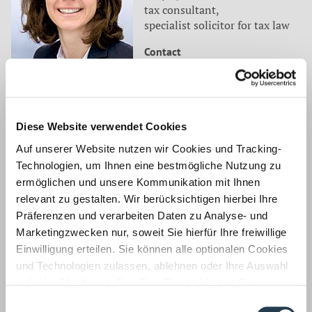
tax consultant,
specialist solicitor for tax law
Contact
Tel.: 0049 2166 971-130
sthomas@wws-mg.de
Zurück
Diese Website verwendet Cookies
Auf unserer Website nutzen wir Cookies und Tracking-
Technologien, um Ihnen eine bestmögliche Nutzung zu
Auf dem neuesten Stand
ermöglichen und unsere Kommunikation mit Ihnen
Unsere Mitarbeiter befassen sich für unsere Mandanten
relevant zu gestalten. Wir berücksichtigen hierbei Ihre
laufend mit aktuellen Themen aus
Präferenzen und verarbeiten Daten zu Analyse- und
Marketingzwecken nur, soweit Sie hierfür Ihre freiwillige
Wirtschaftsprüfung ›
Einwilligung erteilen. Sie können alle optionalen Cookies
und Technologien zulassen, ablehnen oder Ihre Auswahl
individuell festlegen. Ihre Einwilligung können Sie
jederzeit mit Wirkung für die Zukunft widerrufen.
Einwilligungsauswahl