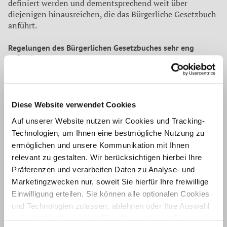
definiert werden und dementsprechend weit über
diejenigen hinausreichen, die das Bürgerliche Gesetzbuch
anführt.
Regelungen des Bürgerlichen Gesetzbuches sehr eng
gefasst
Der Hintergrund: Das Bürgerliche Gesetzbuch definiert
zwar Fälle, in denen der Schenker seine Gaben
zurückverlangen kann. Es muss einen triftigen Grund für
Diese Website verwendet Cookies
die Rückforderung geben. Dem sind sehr enge Grenzen
gesetzt. Lust und Laune oder einfacher Ärger über das
Auf unserer Website nutzen wir Cookies und Tracking-
beschenkte Kind zählen nicht zu den triftigen Gründen.
Technologien, um Ihnen eine bestmögliche Nutzung zu
Unter anderem zählen dazu grober Undank oder auch die
ermöglichen und unsere Kommunikation mit Ihnen
Verarmung des Beschenkten, wobei selbst diese
relevant zu gestalten. Wir berücksichtigen hierbei Ihre
Begründungen sehr eng gefasst sind. Der Beschenkte muss
Präferenzen und verarbeiten Daten zu Analyse- und
sich dafür eines schweren Vergehens schuldig gemacht
Marketingzwecken nur, soweit Sie hierfür Ihre freiwillige
haben, beispielsweise eines Angriffs auf Leib und Leben
Einwilligung erteilen. Sie können alle optionalen Cookies
des Schenkers oder der Verursachung einer erheblichen
und Technologien zulassen, ablehnen oder Ihre Auswahl
Vermögensschädigung auf Seiten des Schenkers. Das sind
jeweils individuelle Sachverhalte, die sich nicht
individuell festlegen. Ihre Einwilligung können Sie