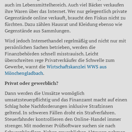
auch im Lebensmittelhereich. Auch viel Bä­cker verkaufen
ihre Waren über das Internet. Wer nur gelegent­lich private
Gegenstände online verkauft, braucht den Fiskus nicht zu
fürchten. Dazu zählen Hausrat und Kleidung ebenso wie
Gegenstände aus Sammlun­gen.
Wird jedoch Intemethandel regelmäßig und nicht nur mit
persönlichen Sachen betrieben, werden die
Finanzbehörden schnell misstrauisch. Leicht
überschreiten rege Privatverkäufer die Schwelle zum
Gewer­be, warnt die
Wirtschaftskanzlei WWS aus
Mönchengladbach
.
Privat oder gewerblich?
Dann werden die Umsätze womöglich
umsatzsteuerpflich­tig und das Finanzamt macht auf einen
Schlag hohe Nachforde­rungen inklusive Strafzinsen
geltend. In schweren Fällen droht ein Strafverfahren.
Steu­erfahnder kontrollieren den On­line-Handel immer
strenger. Mit moderner Prüfsoftware suchen sie nach