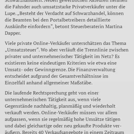
Schwarzhändlern. Ne­ben gewerblichen Akteuren nehmen
die Fahnder auch um­satzstarke Privatverkäufer unter die
Lupe. „Besteht der Verdacht auf Schwarzhandel, können
die Beamten bei den Portalbetrei­bern detaillierte
Auskünfte ein­fordern“, betont Steuerberaterin Martina
Dapper.
Viele private Online-Verkäu­fer unterschätzen das Thema
„Umsatzsteuer“. Wo aber ver­läuft die Trennlinie zwischen
privater und unternehmerischer Tätigkeit im Netz? Es
existieren keine eindeutigen Kriterien wie etwa eine
Umsatz- oder Gewinn­grenze. Die Finanzverwaltung
entscheidet aufgrund der Ge­samtverhältnisse im
Einzelfall anhand allgemeiner Maßstäbe.
Die laufende Rechtsprechung geht von einer
unternehmeri­schen Tätigkeit aus, wenn viele
Gegenstände nachhaltig, plan­mäßig und wiederholt
verkauft werden. Online-Verkäufer müs­sen vor allem
aufpassen, wenn sie regelmäßig hohe Umsätze tä­tigen
und dabei gleichartige oder neu gekaufte Produkte ver­
äußern. Bereits 40 Verkaufsan­gebote in einem Zeitraum