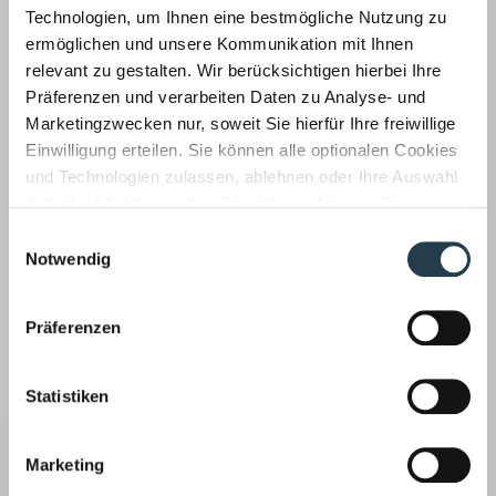
Korrespondenz mit:
Technologien, um Ihnen eine bestmögliche Nutzung zu
ermöglichen und unsere Kommunikation mit Ihnen
Martina Dapper
relevant zu gestalten. Wir berücksichtigen hierbei Ihre
Steuerberaterin
Präferenzen und verarbeiten Daten zu Analyse- und
Tel.: 02166 971-114
Fax: 02166 971-123
Marketingzwecken nur, soweit Sie hierfür Ihre freiwillige
E-Mail:
mdapper@wws-mg.de
Einwilligung erteilen. Sie können alle optionalen Cookies
und Technologien zulassen, ablehnen oder Ihre Auswahl
Zurück
individuell festlegen. Ihre Einwilligung können Sie
jederzeit mit Wirkung für die Zukunft widerrufen.
Einwilligungsauswahl
Informationen zu von uns und Drittanbietern eingesetzten
Notwendig
Auf dem neuesten Stand
Technologien sowie zum Widerruf finden Sie in unserer
Datenschutzerklärung
.
Unsere Mitarbeiter befassen sich für unsere Mandanten
Präferenzen
laufend mit aktuellen Themen aus
Wirtschaftsprüfung ›
Statistiken
Marketing