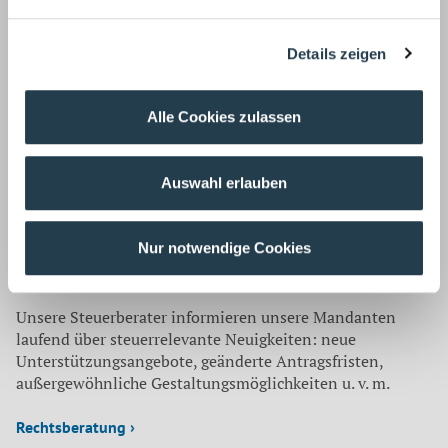
Details zeigen
Unsere Wirtschaftsprüfer prüfen auch Ihren
Jahresabschluss, implementieren Risikofrüherkennungs-
und Kontrollsysteme, achten auf Compliance Regeln und
Alle Cookies zulassen
haben aktuelle Entscheidungen fest im Blick.
Steuerberatung ›
Auswahl erlauben
Nur notwendige Cookies
Unsere Steuerberater informieren unsere Mandanten
laufend über steuerrelevante Neuigkeiten: neue
Unterstützungsangebote, geänderte Antragsfristen,
außergewöhnliche Gestaltungsmöglichkeiten u. v. m.
Rechtsberatung ›