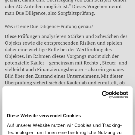
oder AG-Anteilen möglich ist.“ Dieses Vorgehen nennt
man Due Diligence, also Sorgfaltsprüfung.
Was ist eine Due Diligence-Prüfung genau?
Diese Prüfungen analysieren Stärken und Schwächen des
Objekts sowie die entsprechenden Risiken und spielen
daher eine wichtige Rolle bei der Wertfindung des
Objektes. Im Rahmen dieses Vorgangs macht sich der
potenzielle Käufer – gemeinsam mit Rechts-, Steuer- und
vielleicht auch Finanzierungsberater – also ein genaues
Bild über den Zustand eines Unternehmens. Mit dieser
Überprüfung sichert sich der Käufer ab und ermittelt, ob
die vorliegenden Zahlen und Fakten mit seinen
Vorstellungen übereinstimmen, ob die Angaben des
Verkäufers stimmen und ob irgendwo versteckt
„explosive“ Details schlummern, zum Beispiel potenzielle
Schadensersatzansprüche, Patentstreitigkeiten oder
Diese Website verwendet Cookies
kartell- und wettbewerbsrechtlich relevante
Auf unserer Website nutzen wir Cookies und Tracking-
Fragestellungen. Das kann auch Markt-, Umwelt-, und
Technologien, um Ihnen eine bestmögliche Nutzung zu