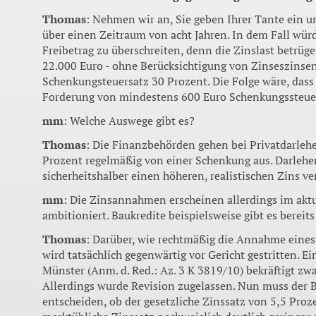
Thomas
: Nehmen wir an, Sie geben Ihrer Tante ein u
über einen Zeitraum von acht Jahren. In dem Fall würd
Freibetrag zu überschreiten, denn die Zinslast betrüge
22.000 Euro - ohne Berücksichtigung von Zinseszinsen
Schenkungsteuersatz 30 Prozent. Die Folge wäre, dass S
Forderung von mindestens 600 Euro Schenkungssteuer
mm
: Welche Auswege gibt es?
Thomas
: Die Finanzbehörden gehen bei Privatdarleh
Prozent regelmäßig von einer Schenkung aus. Darlehe
sicherheitshalber einen höheren, realistischen Zins ve
mm
: Die Zinsannahmen erscheinen allerdings im akt
ambitioniert. Baukredite beispielsweise gibt es bereits
Thomas
: Darüber, wie rechtmäßig die Annahme eines 
wird tatsächlich gegenwärtig vor Gericht gestritten. Ei
Münster (Anm. d. Red.: Az. 3 K 3819/10) bekräftigt zw
Allerdings wurde Revision zugelassen. Nun muss der
entscheiden, ob der gesetzliche Zinssatz von 5,5 Proz