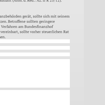
sfällt (Anm. d. Red.: Az. II R 25/12).
nanzbehörden gerät, sollte sich mit seinem
en. Betroffene sollten geringere
e Verfahren am Bundesfinanzhof
ereinbart, sollte vorher steuerlichen Rat
hen.