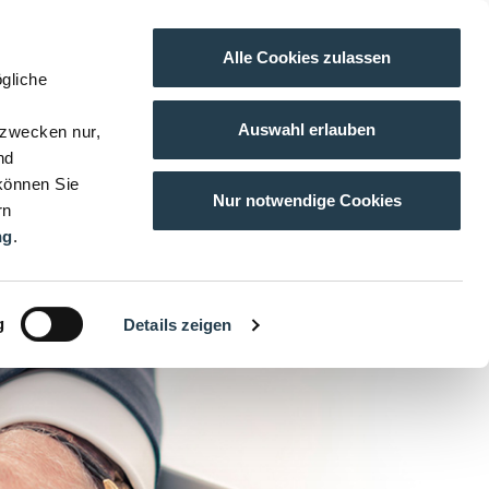
Alle Cookies zulassen
gliche
Auswahl erlauben
gzwecken nur,
nd
 können Sie
Nur notwendige Cookies
rn
ng
.
g
Details zeigen