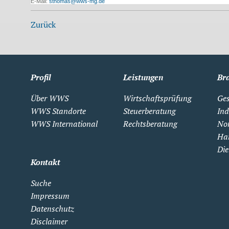
E-Mail:
sthomas@wws-mg.de
Zurück
Profil
Leistungen
Br
Über WWS
Wirtschaftsprüfung
Ges
WWS Standorte
Steuerberatung
Ind
WWS International
Rechtsberatung
Non
Ha
Die
Kontakt
Suche
Impressum
Datenschutz
Disclaimer