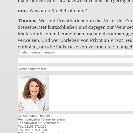
marktübliche Zinssatz nachweislich deutlich geringer au
mm
: Was raten Sie Betroffenen?
Thomas
: Wer mit Privatdarlehen in das Visier der Fi
Steuerberater kurzschließen und dagegen zur Wehr setz
Marktkonditionen heranziehen und auf das anhängig
verweisen. Und wer Darlehen von Privat an Privat neu v
einholen, um alle Fallstricke von vornherein zu umge
Quelle:
manager magazin
Korrespondenz mit:
Dr. Stephanie Thomas
Rechtsanwältin / Steuerberaterin
Fachanwältin für Steuerrecht
Tel.: 02166 971-130
Fax: 02166 971-200