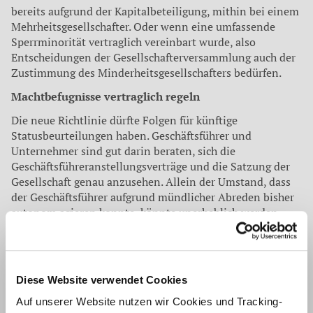
bereits aufgrund der Kapitalbeteiligung, mithin bei einem
Mehrheitsgesellschafter. Oder wenn eine umfassende
Sperrminorität vertraglich vereinbart wurde, also
Entscheidungen der Gesellschafterversammlung auch der
Zustimmung des Minderheitsgesellschafters bedürfen.
Machtbefugnisse vertraglich regeln
Die neue Richtlinie dürfte Folgen für künftige
Statusbeurteilungen haben. Geschäftsführer und
Unternehmer sind gut darin beraten, sich die
Geschäftsführeranstellungsverträge und die Satzung der
Gesellschaft genau anzusehen. Allein der Umstand, dass
der Geschäftsführer aufgrund mündlicher Abreden bisher
autonom agieren konnte, könnte unerheblich werden.
Dies ist dann der Fall, wenn einem Geschäftsführer
aufgrund der vertraglichen Regelungen der eingeräumte
Spielraum jederzeit entzogen werden kann. Zudem ist
eine mündliche Absprache, die im Widerspruch zu den
Diese Website verwendet Cookies
ursprünglich vertraglich fixierten Vereinbarungen steht,
Auf unserer Website nutzen wir Cookies und Tracking-
nur dann rechtlich relevant, wenn eine formlose