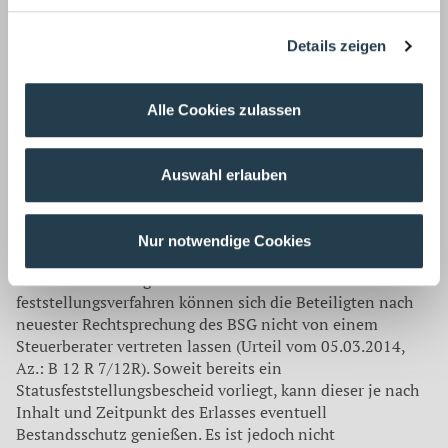
Clearingverfahren bringt Rechtssicherheit
Die Clearingstelle der Deutschen Rentenversicherung
Details zeigen
bietet die Durchführung eines
Statusfeststellungsverfahrens an, um in Zweifelsfällen
Rechtssicherheit zu erlangen. Sollte sich im Rahmen einer
Alle Cookies zulassen
Statusfeststellung herausstellen, dass ein als
selbstständig tätig geglaubter Geschäftsführer de facto
versicherungspflichtig beschäftigt war, drohen dem
Auswahl erlauben
betroffenen Unternehmen Beitragsnachzahlungen.
Umgekehrt haben Geschäftsführer, bei denen wider
Erwarten keine Sozialversicherungspflicht vorlag, unter
Nur notwendige Cookies
Umständen keinen Anspruch auf Leistungen aus der
Sozialversicherung. In diesem Status-
feststellungsverfahren können sich die Beteiligten nach
neuester Rechtsprechung des BSG nicht von einem
Steuerberater vertreten lassen (Urteil vom 05.03.2014,
Az.: B 12 R 7/12R). Soweit bereits ein
Statusfeststellungsbescheid vorliegt, kann dieser je nach
Inhalt und Zeitpunkt des Erlasses eventuell
Bestandsschutz genießen. Es ist jedoch nicht