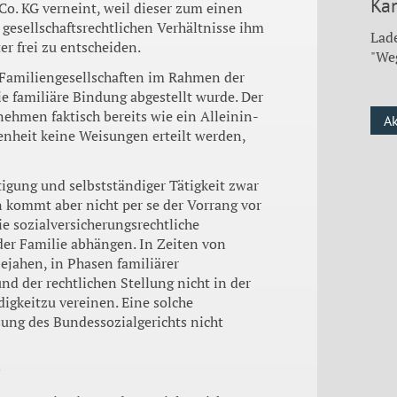
Kan
o. KG verneint, weil dieser zum einen
esellschafts­rechtlichen Verhältnisse ihm
Lade
er frei zu entscheiden.
"We
 Famili­engesellschaften im Rahmen der
e familiä­re Bindung abgestellt wurde. Der
ehmen faktisch bereits wie ein Alleinin­
A
enheit keine Weisungen erteilt werden,
i­gung und selbstständiger Tätig­keit zwar
n kommt aber nicht per se der Vor­rang vor
ie sozialversicherungsrechtliche
der Familie abhängen. In Zeiten von
ejahen, in Pha­sen familiärer
nd der rechtlichen Stel­lung nicht in der
igkeitzu vereinen. Ei­ne solche
sung des Bundessozialgerichts nicht