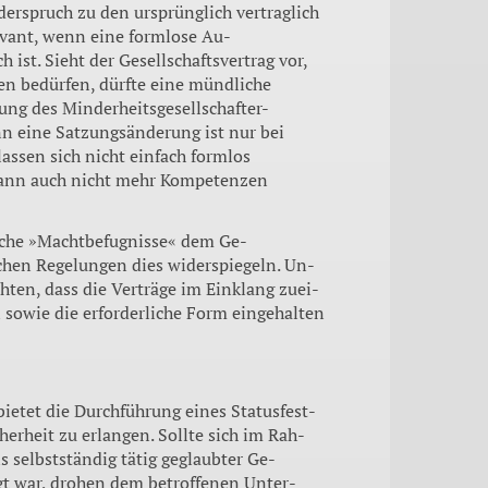
derspruch zu den ursprünglich vertraglich
levant, wenn eine formlose Au­
 ist. Sieht der Gesellschaftsvertrag vor,
en bedürfen, dürfte eine mündliche
ung des Minderheitsgesellschafter-
nn eine Sat­zungsänderung ist nur bei
assen sich nicht einfach formlos
g kann auch nicht mehr Kompetenzen
lche »Machtbefugnisse« dem Ge­
ichen Re­gelungen dies widerspiegeln. Un­
hten, dass die Verträge im Einklang zuei­
 sowie die erforderliche Form eingehalten
ietet die Durchführung eines Statusfest­
herheit zu erlangen. Sollte sich im Rah­
s selbst­ständig tätig geglaubter Ge­
tigt war, drohen dem betroffenen Unter­