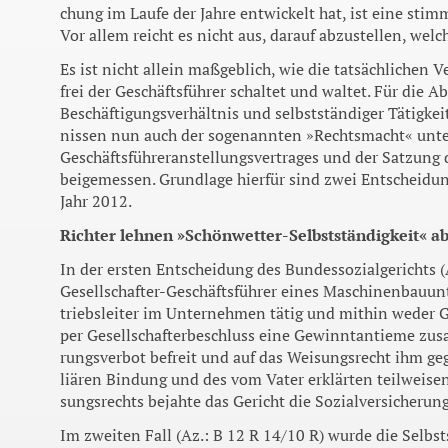
chung im Laufe der Jahre entwi­ckelt hat, ist eine stim
Vor allem reicht es nicht aus, darauf abzustellen, we
Es ist nicht allein maßgeb­lich, wie die tatsächlichen
frei der Geschäftsführer schaltet und waltet. Für die
Beschäftigungsverhältnis und selbstständiger Tätigkei
nissen nun auch der sogenann­ten »Rechtsmacht« unt
Geschäftsführer­anstellungsvertra­ges und der Satzung
bei­gemessen. Grundlage hierfür sind zwei Entscheidu
Jahr 2012.
Richter lehnen »Schönwetter-Selbstständigkeit« a
In der ersten Entscheidung des Bundessozialgerichts (A
Gesellschafter-Geschäftsführer eines Maschinenbauun
triebsleiter im Unternehmen tä­tig und mithin weder Ge
per Gesellschafterbeschluss eine Gewinntantieme zusa
rungsverbot befreit und auf das Weisungsrecht ihm geg
liären Bindung und des vom Va­ter erklärten teilweise
sungsrechts bejahte das Gericht die Sozialversicherung
Im zweiten Fall (Az.: B 12 R 14/10 R) wurde die Selbst