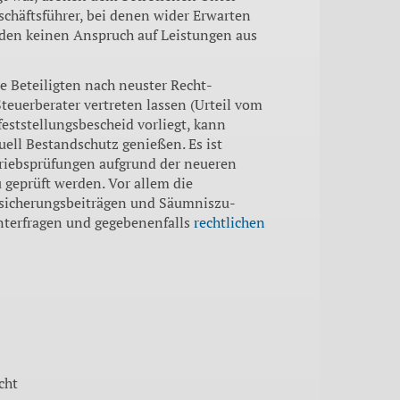
äftsfüh­rer, bei denen wider Erwarten
nden keinen Anspruch auf Leistungen aus
ie Beteiligten nach neuster Recht­
euerbe­rater vertreten lassen (Urteil vom
feststellungsbescheid vor­liegt, kann
tuell Bestandschutz genießen. Es ist
triebsprüfungen aufgrund der neueren
u geprüft werden. Vor allem die
siche­rungsbeiträgen und Säumniszu­
interfra­gen und gegebenenfalls
rechtli­chen
cht