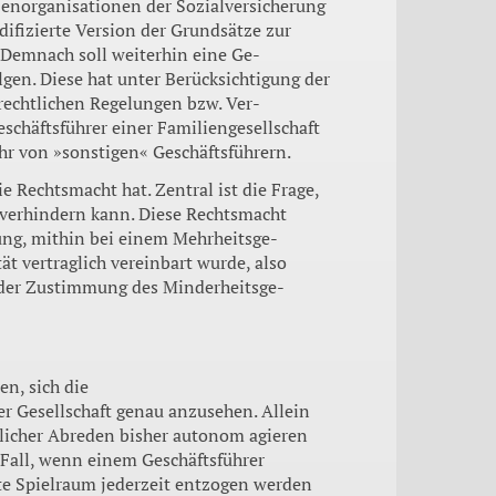
enor­ganisationen der Sozialversiche­rung
difi­zierte Version der Grundsätze zur
 Demnach soll weiterhin eine Ge­
gen. Diese hat unter Berücksichti­gung der
rechtlichen Regelungen bzw. Ver­
chäfts­führer einer Familiengesell­schaft
hr von »sonstigen« Geschäfts­führern.
ie Rechtsmacht hat. Zentral ist die Frage,
er­hindern kann. Diese Rechts­macht
gung, mithin bei einem Mehrheitsge­
ät vertraglich vereinbart wurde, also
 der Zustimmung des Minderheitsge­
en, sich die
 Ge­sellschaft genau anzusehen. Al­lein
li­cher Abreden bisher autonom agieren
 Fall, wenn einem Geschäftsfüh­rer
te Spielraum jederzeit entzogen werden