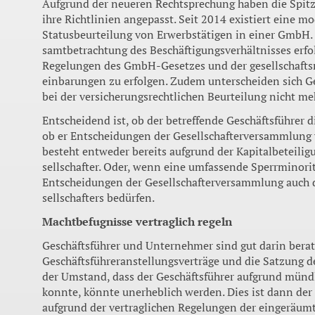
Aufgrund der neueren Recht­sprechung haben die Spitz
ihre Richtlinien angepasst. Seit 2014 existiert eine mo
Statusbeurteilung von Er­werbstätigen in einer GmbH.
samtbetrachtung des Beschäfti­gungsverhältnisses erfol
Regelungen des GmbH-Gesetzes und der gesellschafts­
einbarungen zu erfolgen. Zudem unterscheiden sich Ges
bei der versicherungs­rechtlichen Beurteilung nicht me
Entscheidend ist, ob der be­treffende Geschäftsführer d
ob er Entscheidungen der Gesellschafterversammlung v
besteht entweder bereits aufgrund der Kapitalbeteili
sellschafter. Oder, wenn eine um­fassende Sperrminorit
Entscheidungen der Gesellschaf­terversammlung auch
sellschafters bedürfen.
Machtbefugnisse vertraglich regeln
Geschäftsführer und Unterneh­mer sind gut darin berat
Geschäftsführeranstellungsverträge und die Satzung der
der Umstand, dass der Ge­schäftsführer aufgrund münd
konnte, könnte unerheb­lich werden. Dies ist dann der
aufgrund der vertraglichen Regelungen der eingeräum