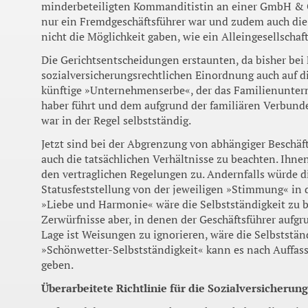
minderbeteiligten Kommanditistin an einer GmbH & C
nur ein Fremdgeschäftsführer war und zudem auch die g
nicht die Möglichkeit gaben, wie ein Alleingesellschaft
Die Gerichtsentscheidungen erstaunten, da bisher bei
sozialversicherungsrechtlichen Einordnung auch auf di
künftige »Unternehmenserbe«, der das Familienuntern
haber führt und dem aufgrund der familiären Verbund
war in der Regel selbstständig.
Jetzt sind bei der Abgren­zung von abhängiger Beschäft
auch die tatsächlichen Verhältnisse zu beachten. Ihne
den vertraglichen Rege­lungen zu. Andernfalls würde d
Statusfeststellung von der jewei­ligen »Stimmung« in 
»Liebe und Harmonie« wäre die Selbst­ständigkeit zu b
Zerwürfnisse aber, in denen der Geschäftsführer aufgru
Lage ist Wei­sungen zu ignorieren, wäre die Selbstständ
»Schönwetter-Selbst­ständigkeit« kann es nach Auffas­
geben.
Überarbeitete Richtlinie für die Sozialversicherung