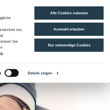
Alle Cookies zulassen
gliche
Auswahl erlauben
gzwecken nur,
nd
 können Sie
Nur notwendige Cookies
rn
ng
.
g
Details zeigen