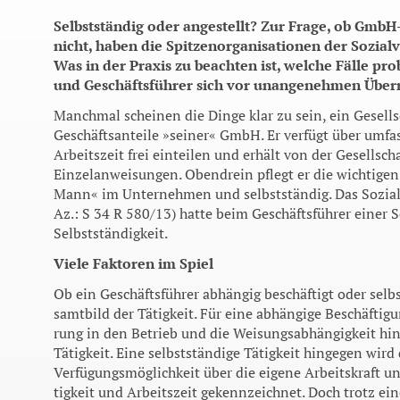
Selbstständig oder angestellt? Zur Frage, ob GmbH-
nicht, haben die Spitzenorganisationen der Sozialv
Was in der Praxis zu beachten ist, welche Fälle p
und Geschäftsführer sich vor unangenehmen Über­
Manchmal scheinen die Dinge klar zu sein, ein Gesell­
Geschäftsanteile »seiner« GmbH. Er verfügt über umfa
Arbeitszeit frei einteilen und erhält von der Ge­sells
Einzelanweisungen. Obendrein pflegt er die wichtigen 
Mann« im Unternehmen und selbststän­dig. Das Sozial
Az.: S 34 R 580/13) hatte beim Geschäfts­führer einer 
Selbststän­digkeit.
Viele Faktoren im Spiel
Ob ein Geschäftsführer abhängig beschäftigt oder selbs
samtbild der Tätigkeit. Für eine abhängige Beschäftigu
rung in den Betrieb und die Wei­sungsabhängigkeit hins
Tätig­keit. Eine selbstständige Tätig­keit hingegen wir
Verfügungsmöglichkeit über die eigene Arbeitskraft un
tigkeit und Arbeitszeit gekenn­zeichnet. Doch trotz ein