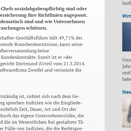
lau
Chefs sozial­abgabenpflichtig sind oder
ersicherung ihre Richt­linien angepasst.
Wirt
roblematisch sind und wie Unter­nehmen
raschungen schützen.
schafter-Geschäftsführer hält 49,71% der
ssende Branchenkenntnis­se, kann seine
chafterversammlung keine
Kunden­kontakte. Somit ist er »der
Unse
gericht Dortmund (Urteil vom 21.3.2014.
Jah
Softwarefirma Zwei­fel und verneinte die
und
habe
Steu
tständig ist, richtet sich nach dem Ge­
ng spre­chen Indizien wie die Eingliede­
ichtlich Zeit, Dauer, Art und Ort der
d durch das ei­gene Unternehmerrisiko, die
d die im Wesentlichen frei gestaltete Tä­
er Fülle von Indizien, die die Rechtspre­