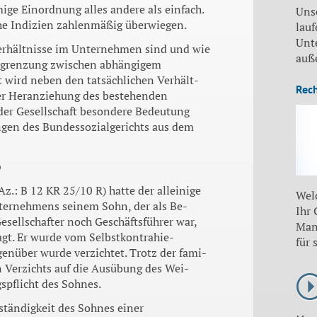
mige Ein­ordnung alles andere als einfach.
Uns
lche Indizien zahlenmäßig überwiegen.
lauf
Unt
 Ver­hältnisse im Unternehmen sind und wie
auß
 Ab­grenzung zwischen abhängigem
t wird neben den tatsächlichen Verhält­
Rec
er Heran­ziehung des bestehenden
 der Gesellschaft besondere Bedeutung
ngen des Bundessozialgerichts aus dem
b
z.: B 12 KR 25/10 R) hatte der alleinige
Wel
terneh­mens seinem Sohn, der als Be­
Ihr
sell­schafter noch Geschäftsführer war,
Man
gt. Er wurde vom Selbstkontrahie­
für 
enüber wurde verzichtet. Trotz der fami­
n Ver­zichts auf die Ausübung des Wei­
spflicht des Sohnes.
stän­digkeit des Sohnes einer