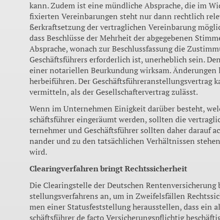
kann. Zudem ist eine mündliche Absprache, die im Wi­
fixierten Vereinba­rungen steht nur dann rechtlich re
ßerkraftsetzung der vertragli­chen Vereinbarung möglich
dass Beschlüsse der Mehr­heit der abgegebenen Stimm
Absprache, wonach zur Be­schlussfassung die Zustimm
Geschäftsführers erforderlich ist, unerheblich sein. De
einer notariellen Beurkundung wirk­sam. Änderungen l
herbeifüh­ren. Der Geschäftsführeranstel­lungsvertra
vermitteln, als der Gesellschaftervertrag zu­lässt.
Wenn im Unternehmen Ei­nigkeit darüber besteht, we
schäftsführer eingeräumt wer­den, sollten die vertragl
ternehmer und Geschäftsführer sollten daher darauf ac
nander und zu den tatsächlichen Verhältnissen stehen
wird.
Clearingverfahren bringt Rechtssicherheit
Die Clearingstelle der Deutschen Rentenversicherung b
stellungsverfahrens an, um in Zweifelsfällen Rechtssic
men einer Statusfeststellung he­rausstellen, dass ein al
schäftsführer de facto Versiche­rungspflichtig beschäf