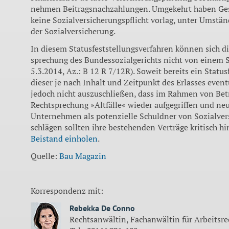
nehmen Beitragsnachzahlungen. Umgekehrt haben Gesch
keine Sozialversicherungspflicht vorlag, unter Umstä
der Sozialversicherung.
In diesem Statusfeststel­lungsverfahren können sich d
sprechung des Bundessozialge­richts nicht von einem St
5.3.2014, Az.: B 12 R 7/12R). Soweit bereits ein Sta­tus
dieser je nach Inhalt und Zeitpunkt des Erlasses even­
jedoch nicht auszuschlie­ßen, dass im Rahmen von Be­
Rechtsprechung »Altfäl­le« wieder aufgegriffen und ne
Unternehmen als potenzielle Schuldner von Sozialver
schlägen sollten ihre bestehen­den Verträge kritisch h
Beistand einholen
.
Quelle:
Bau Magazin
Korrespondenz mit:
Rebekka De Conno
Rechtsanwältin, Fachanwältin für Arbeitsre