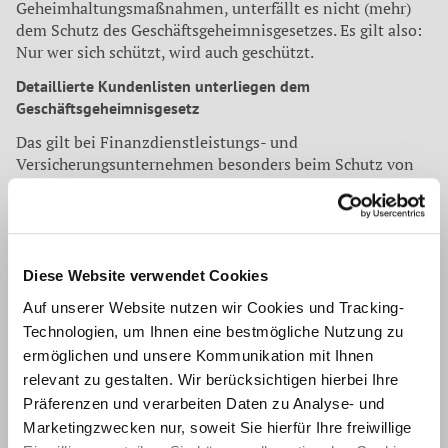
Geheimhaltungsmaßnahmen, unterfällt es nicht (mehr)
dem Schutz des Geschäftsgeheimnisgesetzes. Es gilt also:
Nur wer sich schützt, wird auch geschützt.
Detaillierte Kundenlisten unterliegen dem
Geschäftsgeheimnisgesetz
Das gilt bei Finanzdienstleistungs- und
Versicherungsunternehmen besonders beim Schutz von
Kundenlisten. Dazu hat das Landesarbeitsgericht
Düsseldorf als eines der ersten Gerichte eine
Entscheidung getroffen (Urteil vom 3. Juni 2020, Az.: 12
SaGa 4/20) und herausgestellt, dass es sich auch bei
privaten Aufzeichnungen eines Arbeitnehmers über
Diese Website verwendet Cookies
Kundenbesuche und Kundendaten ebenso um
Auf unserer Website nutzen wir Cookies und Tracking-
Geschäftsgeheimnisse wie bei Kundenlisten mit
Technologien, um Ihnen eine bestmögliche Nutzung zu
Kundendaten und Absatzmengen handeln kann. Dies gilt
ermöglichen und unsere Kommunikation mit Ihnen
auch auf der Grundlage des Geschäftsgeheimnisgesetzes.
relevant zu gestalten. Wir berücksichtigen hierbei Ihre
Das Landesarbeitsgericht Düsseldorf hat dem Beklagten
Präferenzen und verarbeiten Daten zu Analyse- und
(einem früheren Vertriebsmitarbeiter des klagenden
Unternehmens) verboten, im geschäftlichen Verkehr
Marketingzwecken nur, soweit Sie hierfür Ihre freiwillige