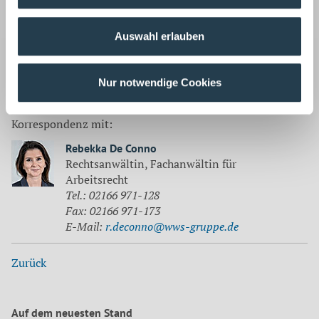
und Dokumentation der Schutzmaßnahmen an, damit
sich Finanzdienstleistungs- und
Versicherungsunternehmen wirklich auf den
Auswahl erlauben
gesetzgeberischen Schutz verlassen können.
Quelle:
Versicherungsbote
Nur notwendige Cookies
Korrespondenz mit:
Rebekka De Conno
Rechtsanwältin, Fachanwältin für
Arbeitsrecht
Tel.: 02166 971-128
Fax: 02166 971-173
E-Mail:
r.deconno@wws-gruppe.de
Zurück
Auf dem neuesten Stand