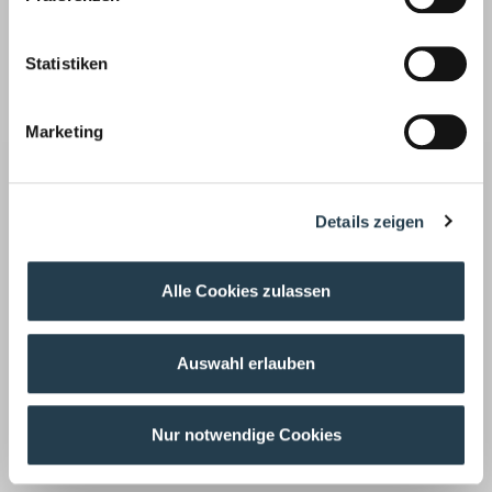
Zurück
Statistiken
Auf dem neuesten Stand
Marketing
Unsere Mitarbeiter befassen sich für unsere Mandanten
laufend mit aktuellen Themen aus
Details zeigen
Wirtschaftsprüfung ›
Alle Cookies zulassen
Auswahl erlauben
Unsere Wirtschaftsprüfer prüfen auch Ihren
Jahresabschluss, implementieren Risikofrüherkennungs-
und Kontrollsysteme, achten auf Compliance Regeln und
Nur notwendige Cookies
haben aktuelle Entscheidungen fest im Blick.