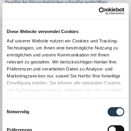
Zweifel der Finanzbehörden schneller entkräften.
Quelle:
baupraxis zeitung
Diese Website verwendet Cookies
Korrespondenz mit:
Auf unserer Website nutzen wir Cookies und Tracking-
Technologien, um Ihnen eine bestmögliche Nutzung zu
ermöglichen und unsere Kommunikation mit Ihnen
relevant zu gestalten. Wir berücksichtigen hierbei Ihre
Präferenzen und verarbeiten Daten zu Analyse- und
Marketingzwecken nur, soweit Sie hierfür Ihre freiwillige
Einwilligung erteilen. Sie können alle optionalen Cookies
Dr. Stephanie Thomas
und Technologien zulassen, ablehnen oder Ihre Auswahl
Rechtsanwältin / Steuerberaterin
individuell festlegen. Ihre Einwilligung können Sie
Fachanwältin für Steuerrecht
jederzeit mit Wirkung für die Zukunft widerrufen.
Einwilligungsauswahl
Tel.: 02166 971-130
Informationen zu von uns und Drittanbietern eingesetzten
Notwendig
Fax: 02166 971-200
Technologien sowie zum Widerruf finden Sie in unserer
E-Mail:
sthomas@wws-mg.de
Datenschutzerklärung
.
Präferenzen