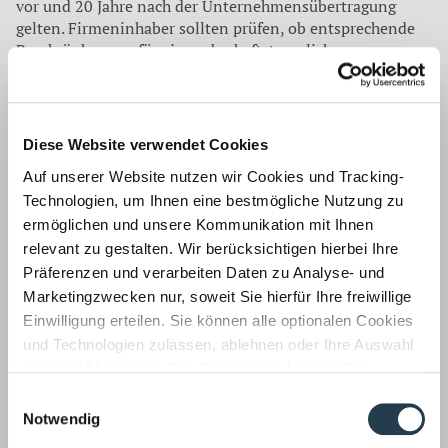
vor und 20 Jahre nach der Unternehmensübertragung
gelten. Fir­meninhaber sollten prüfen, ob entspre­chende
Beschränkungen für eine erb­schaftsteuerliche
Optimierung sinnvoll sind. Bestehen solche Regelung
bereits, müssen Unternehmen eine Feinjustie­rung
vornehmen, da die Beschränkun­gen meistens nicht in
allen Punkten den Vorgaben entsprechen. Wer eine
Diese Website verwendet Cookies
Unternehmensübertragung plant, sollte Regelungen oder
Auf unserer Website nutzen wir Cookies und Tracking-
Anpassungen kurz­fristig vornehmen und im
Technologien, um Ihnen eine bestmögliche Nutzung zu
Gesellschaftsvertrag verankern.
ermöglichen und unsere Kommunikation mit Ihnen
Quelle:
Ass Compact
relevant zu gestalten. Wir berücksichtigen hierbei Ihre
Korrespondenz mit:
Präferenzen und verarbeiten Daten zu Analyse- und
Marketingzwecken nur, soweit Sie hierfür Ihre freiwillige
Dr. Stephanie Thomas
Einwilligung erteilen. Sie können alle optionalen Cookies
Managing director,
und Technologien zulassen, ablehnen oder Ihre Auswahl
lawyer,
individuell festlegen. Ihre Einwilligung können Sie
tax consultant,
jederzeit mit Wirkung für die Zukunft widerrufen.
Einwilligungsauswahl
specialist solicitor for tax law
Informationen zu von uns und Drittanbietern eingesetzten
Notwendig
Technologien sowie zum Widerruf finden Sie in unserer