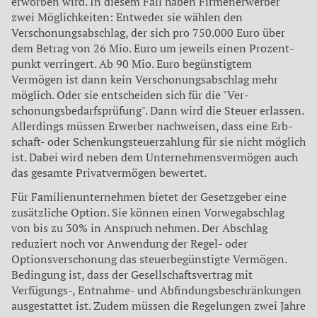
erworben wird. In diesem Fall haben Firmenerwerber
zwei Möglichkeiten: Entweder sie wählen den
Verschonungsabschlag, der sich pro 750.000 Euro über
dem Betrag von 26 Mio. Euro um jeweils einen Prozent­
punkt verringert. Ab 90 Mio. Euro be­günstigtem
Vermögen ist dann kein Verschonungsabschlag mehr
möglich. Oder sie entscheiden sich für die "Ver­
schonungsbedarfsprüfung". Dann wird die Steuer erlassen.
Allerdings müssen Erwerber nachweisen, dass eine Erb­
schaft- oder Schenkungsteuerzahlung für sie nicht möglich
ist. Dabei wird neben dem Unternehmensvermögen auch
das gesamte Privatvermögen bewertet.
Für Familienunternehmen bietet der Gesetzgeber eine
zusätzliche Option. Sie können einen Vorwegabschlag
von bis zu 30% in Anspruch nehmen. Der Ab­schlag
reduziert noch vor Anwendung der Regel- oder
Optionsverschonung das steuerbegünstigte Vermögen.
Be­dingung ist, dass der Gesellschaftsver­trag mit
Verfügungs-, Entnahme- und Abfindungsbeschränkungen
ausgestat­tet ist. Zudem müssen die Regelungen zwei Jahre