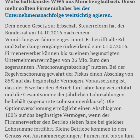
Wirtschaftskanzlei WWS aus Mönchengladbach. Umso
mehr sollten Firmeninhaber
bei der
Unternehmensnachfolge weitsichtig agieren
.
Dem neuen Gesetz zur Erbschaft Steuerreform hat der
Bundesrat am 14.10.2016 nach einem
Vermittlungsverfahren zugestimmt. Es betrifft alle Erb-
und Schen­kungsvorgänge rückwirkend zum 01.07.2016.
Firmenerwerber können bis zu einem begünstigten
Unternehmensvermögen von 26 Mio. Euro den
sogenannten „Verschonungsabschlag“ nutzen. Bei der
Regelverschonung gewahrt der Fiskus einen Abschlag von
85% auf das begünstigte Vermögen. Vorausset­zung ist,
dass der Erwerber den Betrieb fünf Jahre lang weiter­führt
und die Gesamtsumme der Jährlichen Lohnzahlungen
beibehält (sogenannte Lohnsummenklausel). Die
Options­verschonung ermöglicht einen Abschlag von
100% auf das begünstigte Vermögen, wenn der
Firmenerwerber den Betrieb sieben Jahre bei gleicher
Lohnsumme fortführt. Kleine Be­triebe kommen in den
Genuss von Ausnahmeregelungen: Firmen mit bis zu fünf