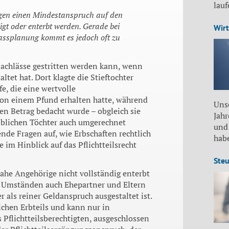
lau
rigen einen Mindestanspruch auf den
igt oder enterbt werden. Gerade bei
Wirt
assplanung kommt es jedoch oft zu
 Nachlässe gestritten werden kann, wenn
tet hat. Dort klagte die Stieftochter
e, die eine wertvolle
on einem Pfund erhalten hatte, während
Unse
hen Betrag bedacht wurde – obgleich sie
Jah
iblichen Töchter auch umgerechnet
und
ende Fragen auf, wie Erbschaften rechtlich
habe
 im Hinblick auf das Pflichtteilsrecht
Steu
 nahe Angehörige nicht vollständig enterbt
Umständen auch Ehepartner und Eltern
r als reiner Geldanspruch ausgestaltet ist.
lichen Erbteils und kann nur in
Pflichtteilsberechtigten, ausgeschlossen