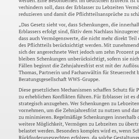
werden. Eine Besonderheit im deutschen Erbrecht ist d
verhindern soll, dass der Erblasser zu Lebzeiten Ver
reduzieren und damit die Pflichtteilsansprüche zu sch
„Das Gesetz sieht vor, dass Schenkungen, die innerha
Erblassers erfolgt sind, fiktiv dem Nachlass hinzugere
dass auch Vermögenswerte, die nicht mehr direkt Teil 
des Pflichtteils berücksichtigt werden. Mit zunehmen
sich der angerechnete Wert jedoch um zehn Prozent pro
bleiben Schenkungen unberücksichtigt, sofern sie nicht
Fällen beginnt die Zehnjahresfrist erst mit der Auflösu
Thomas, Partnerin und Fachanwältin für Steuerrecht b
Beratungsgesellschaft WWS-Gruppe.
Diese gesetzlichen Mechanismen schaffen Schutz für Pf
zu erheblichen Konflikten führen. Für Erblasser ist es
strategisch anzugehen. Wer Schenkungen zu Lebzeiten p
vornehmen, um die Zehnjahresfrist zu nutzen und dam
zu minimieren. Regelmäßige Schenkungen innerhalb de
weitere Möglichkeit, Vermögen zu Lebzeiten zu übertr
belastet werden. Besonders komplex wird es, wenn S
Rückforderungsrechten erfolgen, da solche Gestaltunge