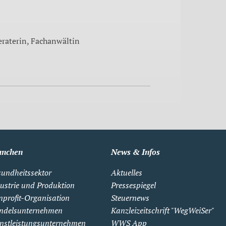
eraterin, Fachanwältin
anchen
News & Infos
undheitssektor
Aktuelles
ustrie und Produktion
Pressespiegel
profit-Organisation
Steuernews
ndelsunternehmen
Kanzleizeitschrift "WegWeiSer"
nstleistungsunternehmen
WWS App