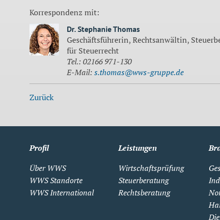
Korrespondenz mit:
Dr. Stephanie Thomas
Geschäftsführerin, Rechtsanwältin, Steuerb
für Steuerrecht
Tel.: 02166 971-130
E-Mail:
s.thomas@wws-gruppe.de
Zurück
Profil
Leistungen
Br
Über WWS
Wirtschaftsprüfung
Ges
WWS Standorte
Steuerberatung
Ind
WWS International
Rechtsberatung
Non
Ha
Die