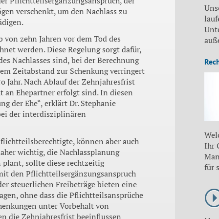
er Pflichtteilsergänzungsanspruch, der
Uns
mögen verschenkt, um den Nachlass zu
lauf
ädigen.
Unt
lb von zehn Jahren vor dem Tod des
auß
chnet werden. Diese Regelung sorgt dafür,
des Nachlasses sind, bei der Berechnung
Rec
dem Zeitabstand zur Schenkung verringert
 Jahr. Nach Ablauf der Zehnjahresfrist
 an Ehepartner erfolgt sind. In diesen
ng der Ehe“, erklärt Dr. Stephanie
ei der interdisziplinären
Wel
lichtteilsberechtigte, können aber auch
Ihr
 daher wichtig, die Nachlassplanung
Man
lant, sollte diese rechtzeitig
für 
it den Pflichtteilsergänzungsanspruch
r steuerlichen Freibeträge bieten eine
agen, ohne dass die Pflichtteilsansprüche
chenkungen unter Vorbehalt von
n die Zehnjahresfrist beeinflussen