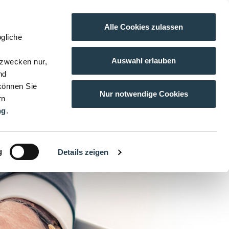
Alle Cookies zulassen
gliche
Auswahl erlauben
gzwecken nur,
nd
 können Sie
Nur notwendige Cookies
rn
ng
.
g
Details zeigen