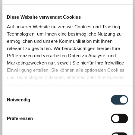
Auf dem neuesten Stand
Unsere Mitarbeiter befassen sich für unsere Mandanten
laufend mit aktuellen Themen aus
Diese Website verwendet Cookies
Auf unserer Website nutzen wir Cookies und Tracking-
Wirtschaftsprüfung ›
Technologien, um Ihnen eine bestmögliche Nutzung zu
ermöglichen und unsere Kommunikation mit Ihnen
relevant zu gestalten. Wir berücksichtigen hierbei Ihre
Präferenzen und verarbeiten Daten zu Analyse- und
Marketingzwecken nur, soweit Sie hierfür Ihre freiwillige
Einwilligung erteilen. Sie können alle optionalen Cookies
Unsere Wirtschaftsprüfer prüfen auch Ihren
und Technologien zulassen, ablehnen oder Ihre Auswahl
Jahresabschluss, implementieren Risikofrüherkennungs-
individuell festlegen. Ihre Einwilligung können Sie
und Kontrollsysteme, achten auf Compliance Regeln und
jederzeit mit Wirkung für die Zukunft widerrufen.
Einwilligungsauswahl
haben aktuelle Entscheidungen fest im Blick.
Informationen zu von uns und Drittanbietern eingesetzten
Notwendig
Technologien sowie zum Widerruf finden Sie in unserer
Steuerberatung ›
Datenschutzerklärung
.
Präferenzen