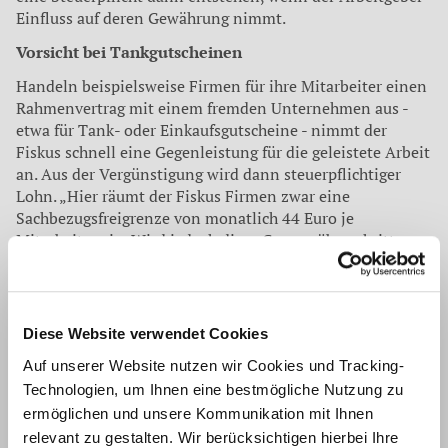
Einfluss auf deren Gewährung nimmt.
Vorsicht bei Tankgutscheinen
Handeln beispielsweise Firmen für ihre Mitarbeiter einen
Rahmenvertrag mit einem fremden Unternehmen aus -
etwa für Tank- oder Einkaufsgutscheine - nimmt der
Fiskus schnell eine Gegenleistung für die geleistete Arbeit
an. Aus der Vergünstigung wird dann steuerpflichtiger
Lohn. „Hier räumt der Fiskus Firmen zwar eine
Sachbezugsfreigrenze von monatlich 44 Euro je
Mitarbeiter ein. Wird jedoch diese Grenze überschritten,
ist die gesamte Zuwendung Steuer- und
sozialabgabenpflichtig", sagt Telle. Für die Anwendung
der 44 Euro-Freigrenze muss der Arbeitgeber auf
arbeitsvertraglicher Grundlage sicherstellen, dass
Diese Website verwendet Cookies
Arbeitnehmer die Vergünstigung direkt erhalten. Im Fall
Auf unserer Website nutzen wir Cookies und Tracking-
der Zahlung durch den Arbeitnehmer und einer
Technologien, um Ihnen eine bestmögliche Nutzung zu
nachfolgenden Erstattung durch den Arbeitgeber könne
ermöglichen und unsere Kommunikation mit Ihnen
indes der Steuervorteil verlorengehen.
relevant zu gestalten. Wir berücksichtigen hierbei Ihre