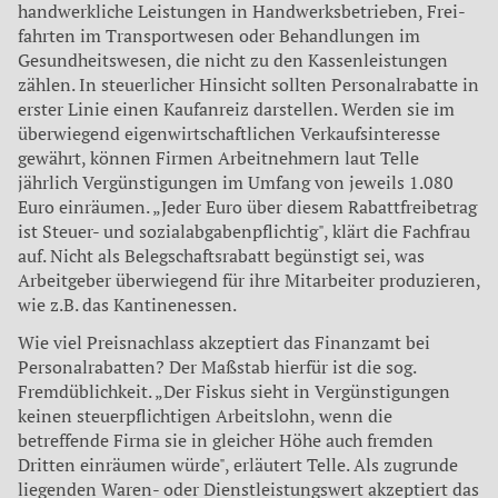
handwerkliche Leistungen in Handwerksbetrieben, Frei­
fahrten im Transportwesen oder Behand­lungen im
Gesundheitswesen, die nicht zu den Kassenleistungen
zählen. In steu­erlicher Hinsicht sollten Personalrabatte in
erster Linie einen Kaufanreiz darstellen. Werden sie im
überwiegend eigenwirt­schaftlichen Verkaufsinteresse
gewährt, können Firmen Arbeitnehmern laut Tel­le
jährlich Vergünstigungen im Umfang von jeweils 1.080
Euro einräumen. „Jeder Euro über diesem Rabattfreibetrag
ist Steuer- und sozialabgabenpflichtig", klärt die Fachfrau
auf. Nicht als Belegschafts­rabatt begünstigt sei, was
Arbeitgeber überwiegend für ihre Mitarbeiter produ­zieren,
wie z.B. das Kantinenessen.
Wie viel Preisnachlass akzeptiert das Finanz­amt bei
Personalrabatten? Der Maßstab hierfür ist die sog.
Fremdüblichkeit. „Der Fiskus sieht in Vergünstigungen
keinen steuerpflichtigen Arbeitslohn, wenn die
betreffende Firma sie in gleicher Höhe auch fremden
Dritten einräumen würde", erläutert Telle. Als zugrunde
liegenden Waren- oder Dienstleistungswert akzeptiert das