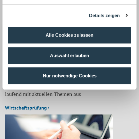
Korrespondenz mit:
Jennifer Telle
Details zeigen
Steuerberaterin
Tel.: 02166 971-0
Fax: 02166 971-200
Alle Cookies zulassen
E-Mail:
jtelle@wws-mg.de
Zurück
Auswahl erlauben
Nur notwendige Cookies
Auf dem neuesten Stand
Unsere Mitarbeiter befassen sich für unsere Mandanten
laufend mit aktuellen Themen aus
Wirtschaftsprüfung ›