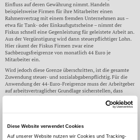
Einfluss auf deren Gewährung nimmt. Handeln
beispielsweise Firmen für ihre Mitarbeiter einen
Rahmenvertrag mit einem fremden Unternehmen aus –
etwa für Tank- oder Einkaufsgutscheine – nimmt der
Fiskus schnell eine Gegenleistung für geleistete Arbeit an.
Aus der Vergünstigung wird dann steuerpflichtiger Lohn.
Hier räumt der Fiskus Firmen zwar eine
Sachbezugsfreigrenze von monatlich 44 Euro je
Mitarbeiter ein.
Wird jedoch diese Grenze überschritten, ist die gesamte
Zuwendung steuer- und sozialabgabenpflichtig. Für die
Anwendung der 44-Euro-Freigrenze muss der Arbeitgeber
auf arbeitsvertraglicher Grundlage sicherstellen, dass
Arbeitnehmer die Vergünstigung direkt erhalten. Bei
Zahlung durch den Arbeitnehmer und nachfolgende
Erstattung durch den Arbeitgeber hingegen kann der
Steuervorteil verloren gehen.
Diese Website verwendet Cookies
Aktuelles Urteil lässt den Fiskus leer ausgehen
Auf unserer Website nutzen wir Cookies und Tracking-
Ein aktuelles Urteil könnte den Zugriff des Fiskus bei