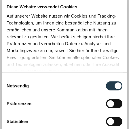
Diese Website verwendet Cookies
Wirtschaftsprüfung ›
Auf unserer Website nutzen wir Cookies und Tracking-
Technologien, um Ihnen eine bestmögliche Nutzung zu
ermöglichen und unsere Kommunikation mit Ihnen
relevant zu gestalten. Wir berücksichtigen hierbei Ihre
Präferenzen und verarbeiten Daten zu Analyse- und
Marketingzwecken nur, soweit Sie hierfür Ihre freiwillige
Unsere Wirtschaftsprüfer prüfen auch Ihren
Einwilligung erteilen. Sie können alle optionalen Cookies
Jahresabschluss, implementieren Risikofrüherkennungs-
und Technologien zulassen, ablehnen oder Ihre Auswahl
und Kontrollsysteme, achten auf Compliance Regeln und
individuell festlegen. Ihre Einwilligung können Sie
haben aktuelle Entscheidungen fest im Blick.
jederzeit mit Wirkung für die Zukunft widerrufen.
Einwilligungsauswahl
Steuerberatung ›
Informationen zu von uns und Drittanbietern eingesetzten
Notwendig
Technologien sowie zum Widerruf finden Sie in unserer
Datenschutzerklärung
.
Präferenzen
Statistiken
Unsere Steuerberater informieren unsere Mandanten