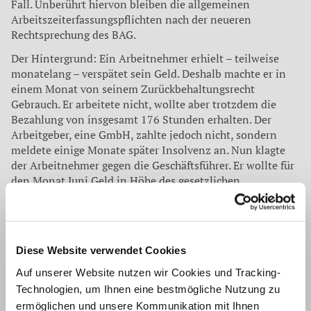
Fall. Unberührt hiervon bleiben die allgemeinen
Arbeitszeiterfassungspflichten nach der neueren
Rechtsprechung des BAG.
Der Hintergrund: Ein Arbeitnehmer erhielt – teilweise
monatelang – verspätet sein Geld. Deshalb machte er in
einem Monat von seinem Zurückbehaltungsrecht
Gebrauch. Er arbeitete nicht, wollte aber trotzdem die
Bezahlung von insgesamt 176 Stunden erhalten. Der
Arbeitgeber, eine GmbH, zahlte jedoch nicht, sondern
meldete einige Monate später Insolvenz an. Nun klagte
der Arbeitnehmer gegen die Geschäftsführer. Er wollte für
den Monat Juni Geld in Höhe des gesetzlichen
Mindestlohns je Stunde erhalten. Er meinte, dass die
Geschäftsführer dafür persönlich haften würden. Denn
immerhin sei ein Verstoß gegen das Mindestlohngesetz
eine Ordnungswidrigkeit.
Diese Website verwendet Cookies
Die WWS-Fachanwältin für Arbeitsrecht betont: „Das sah
Auf unserer Website nutzen wir Cookies und Tracking-
das BAG anders. Geschäftsführer einer GmbH haften nicht
Technologien, um Ihnen eine bestmögliche Nutzung zu
gegenüber den Arbeitnehmern auf Schadensersatz. Denn
ermöglichen und unsere Kommunikation mit Ihnen