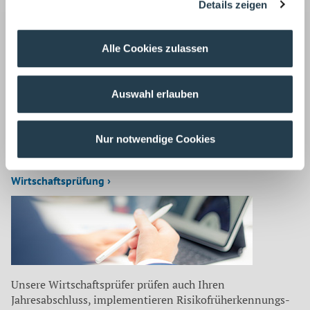
Details zeigen
Fax: 02166 971-173
E-Mail:
r.deconno@wws-gruppe.de
Alle Cookies zulassen
Zurück
Auswahl erlauben
Auf dem neuesten Stand
Unsere Mitarbeiter befassen sich für unsere Mandanten
Nur notwendige Cookies
laufend mit aktuellen Themen aus
Wirtschaftsprüfung ›
Unsere Wirtschaftsprüfer prüfen auch Ihren
Jahresabschluss, implementieren Risikofrüherkennungs-