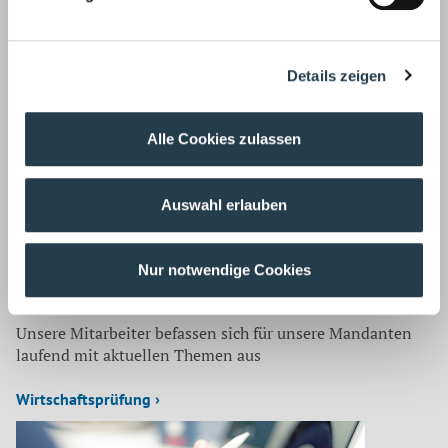
sollten daher
wichtige Auskünfte regelmäßig auf ihre
Anwendbarkeit hin prüfen lassen
.
Quelle:
Deutsche Handwerkszeitung
Details zeigen
Korrespondenz mit:
Dr. Axel Knoth
Alle Cookies zulassen
Diplom-Kaufmann, Wirtschaftsprüfer,
Steuerberater
Auswahl erlauben
Zurück
Nur notwendige Cookies
Auf dem neuesten Stand
Unsere Mitarbeiter befassen sich für unsere Mandanten
laufend mit aktuellen Themen aus
Wirtschaftsprüfung ›