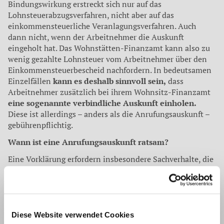
Bindungswirkung erstreckt sich nur auf das
Lohnsteuerabzugsverfahren, nicht aber auf das
einkommensteuerliche Veranlagungsverfahren. Auch
dann nicht, wenn der Arbeitnehmer die Auskunft
eingeholt hat. Das Wohnstätten-Finanzamt kann also zu
wenig gezahlte Lohnsteuer vom Arbeitnehmer über den
Einkommensteuerbescheid nachfordern. In bedeutsamen
Einzelfällen
kann es deshalb sinnvoll sein,
dass
Arbeitnehmer zusätzlich bei ihrem Wohnsitz-Finanzamt
eine sogenannte verbindliche Auskunft einholen.
Diese ist allerdings – anders als die Anrufungsauskunft –
gebührenpflichtig.
Wann ist eine Anrufungsauskunft ratsam?
Eine Vorklärung erfordern insbesondere Sachverhalte, die
für Arbeitgeber von großer Tragweite sind und viel
Interpretationsspielraum bieten. Streitanfällig sind
besonders Fälle, in denen die Rechtsprechung eine
Gesamtwürdigung mehrerer Merkmale verlangt. Wenn
Arbeitgeber etwa Kosten für Arbeitskleidung oder
Diese Website verwendet Cookies