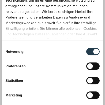
Technologien, um Ihnen eine bestmögliche Nutzung zu
ermöglichen und unsere Kommunikation mit Ihnen
Unsere Wirtschaftsprüfer prüfen auch Ihren
Jahresabschluss, implementieren Risikofrüherkennungs-
relevant zu gestalten. Wir berücksichtigen hierbei Ihre
und Kontrollsysteme, achten auf Compliance Regeln und
Präferenzen und verarbeiten Daten zu Analyse- und
haben aktuelle Entscheidungen fest im Blick.
Marketingzwecken nur, soweit Sie hierfür Ihre freiwillige
Einwilligung erteilen. Sie können alle optionalen Cookies
Steuerberatung ›
und Technologien zulassen, ablehnen oder Ihre Auswahl
individuell festlegen. Ihre Einwilligung können Sie
jederzeit mit Wirkung für die Zukunft widerrufen.
Einwilligungsauswahl
Informationen zu von uns und Drittanbietern eingesetzten
Notwendig
Technologien sowie zum Widerruf finden Sie in unserer
Datenschutzerklärung
.
Präferenzen
Unsere Steuerberater informieren unsere Mandanten
laufend über steuerrelevante Neuigkeiten: neue
Unterstützungsangebote, geänderte Antragsfristen,
Statistiken
außergewöhnliche Gestaltungsmöglichkeiten u. v. m.
Rechtsberatung ›
Marketing