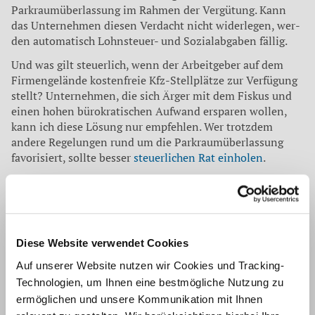
Parkraumüberlassung im Rahmen der Vergütung. Kann
das Unternehmen diesen Verdacht nicht widerlegen, wer­
den automatisch Lohnsteuer- und Sozialabgaben fällig.
Und was gilt steuerlich, wenn der Arbeitgeber auf dem
Firmen­gelände kostenfreie Kfz-Stellplätze zur Verfügung
stellt? Unternehmen, die sich Ärger mit dem Fiskus und
einen hohen bürokratischen Aufwand ersparen wollen,
kann ich diese Lö­sung nur empfehlen. Wer trotzdem
andere Regelungen rund um die Parkraumüberlassung
favorisiert, sollte besser
steuerlichen Rat einholen
.
Quelle:
Nahdran
Korrespondenz mit:
Stefan Rattay
Diese Website verwendet Cookies
Geschäftsführer, Diplom-Finanzwirt
(FH), Steuerberater, Fachberater für
Auf unserer Website nutzen wir Cookies und Tracking-
internationales Steuerrecht
Technologien, um Ihnen eine bestmögliche Nutzung zu
Tel.: 0241 886 96-0
ermöglichen und unsere Kommunikation mit Ihnen
Fax: 0241 88696-11