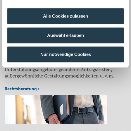
Steuerberatung ›
Alle Cookies zulassen
Auswahl erlauben
Nur notwendige Cookies
Unsere Steuerberater informieren unsere Mandanten
laufend über steuerrelevante Neuigkeiten: neue
Unterstützungsangebote, geänderte Antragsfristen,
außergewöhnliche Gestaltungsmöglichkeiten u. v. m.
Rechtsberatung ›