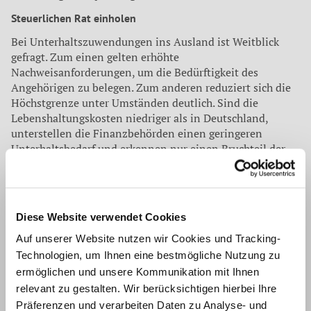
Steuerlichen Rat einholen
Bei Unterhaltszuwendungen ins Ausland ist Weitblick
gefragt. Zum einen gelten erhöhte
Nachweisanforderungen, um die Bedürftigkeit des
Angehörigen zu belegen. Zum anderen reduziert sich die
Höchstgrenze unter Umständen deutlich. Sind die
Lebenshaltungskosten niedriger als in Deutschland,
unterstellen die Finanzbehörden einen geringeren
Unterhaltsbedarf und erkennen nur einen Bruchteil der
Kosten an.
Tipp der WWS:
Wer laufende
Unterhaltszahlungen für Angehörige oder nahe stehende
Personen plant, sollte grundsätzlich vorab steuerlichen
Rat einholen. So lassen sich alle Gestaltungsoptionen
Diese Website verwendet Cookies
prüfen und vorteilhaft nutzen. In jedem Fall sind
Unterhaltszahlungen genau zu dokumentieren, um sie
Auf unserer Website nutzen wir Cookies und Tracking-
glaubhaft nachweisen zu können. Andernfalls gehen
Technologien, um Ihnen eine bestmögliche Nutzung zu
womöglich attraktive Steuervorteile verloren.
ermöglichen und unsere Kommunikation mit Ihnen
relevant zu gestalten. Wir berücksichtigen hierbei Ihre
Präferenzen und verarbeiten Daten zu Analyse- und