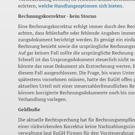
erörtern,
welche Hand­lungsoptionen sich bieten
.
Rechnungskorrektur - kein Storno
Eine Rechnungskorrektur er­folgt immer durch den Rech
achten, dass fehlerhafte oder fehlende Angaben imme
zungsdokument berichtigt wer­den. Es genügt ein einfac
Rechnung bezieht sowie die ursprüngliche Rechnung
Auf gar keinen Fall sollte die ursprüngliche Rechnung 
Schnell ist das Ur­sprungsdokument steuerlich nicht
könnte das neue Do­kument als Erstrechnung wer­ten. 
diesem Fall ausgeschlossen. Die Frage, bis wann Unt
spätestens vorneh­men müssen, hatte der EuGH offen g
aktuellen Urteil mit einer steuerzahlerfreundlichen Re
können korrigierte Rechnungsdokumente noch bis zum
Verhandlung vorlegen.
Geldbuße
Die aktuelle Rechtsprechung hat für Rechnungsempfäng
ei­ner rückwirkenden Korrektur keine Nachzahlungszin
verwaltung laut EuGH Firmen für den Vorsteuerabzug a