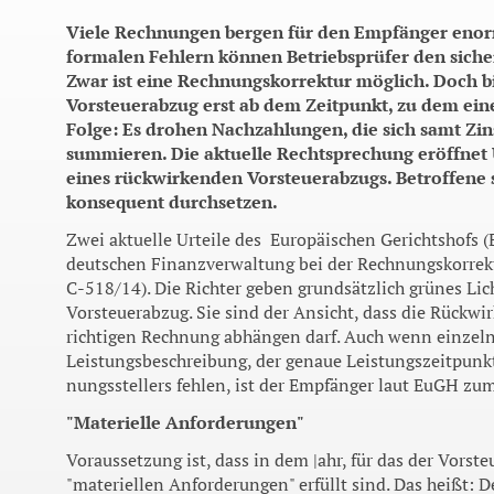
Viele Rechnungen bergen für den Empfänger enorm
formalen Fehlern können Betriebsprüfer den siche
Zwar ist eine Rechnungskorrektur möglich. Doch 
Vorsteuerabzug erst ab dem Zeitpunkt, zu dem eine
Folge: Es drohen Nachzahlungen, die sich samt Zin
summieren. Die aktuelle Rechtsprechung eröffnet
eines rückwirkenden Vorsteuerabzugs. Betroffene 
konsequent durchsetzen.
Zwei aktuelle Urteile des Europäischen Gerichtshofs (
deutschen Finanzver­waltung bei der Rechnungskor­rekt
C-518/14). Die Richter geben grundsätzlich grünes Lic
Vorsteuerabzug. Sie sind der An­sicht, dass die Rückw
richtigen Rechnung abhängen darf. Auch wenn einzeln
Leistungsbeschreibung, der ge­naue Leistungszeitpun
nungsstellers fehlen, ist der Empfänger laut EuGH zum
"Materielle Anforderungen"
Voraussetzung ist, dass in dem |ahr, für das der Vors
"materiellen Anforderungen" erfüllt sind. Das heißt: 