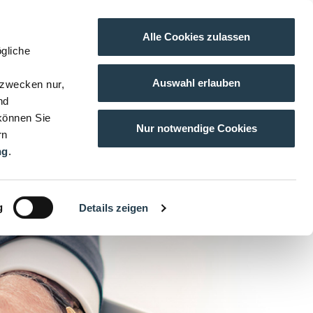
Alle Cookies zulassen
gliche
Auswahl erlauben
gzwecken nur,
nd
 können Sie
Nur notwendige Cookies
rn
ng
.
g
Details zeigen