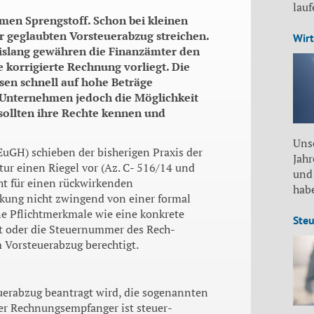
lau
en Sprengstoff. Schon bei kleinen
r geglaubten Vorsteuerabzug streichen.
Wirt
bislang gewähren die Finanzämter den
 korrigierte Rechnung vorliegt. Die
sen schnell auf hohe Beträge
 Unternehmen jedoch die Möglichkeit
sollten ihre Rechte kennen und
Unse
EuGH) schieben der bisherigen Praxis der
Jah
ur einen Riegel vor (Az. C- 516/14 und
und
ht für einen rückwirkenden
habe
irkung nicht zwingend von einer formal
e Pflicht­merkmale wie eine konkrete
Steu
kt oder die Steuernummer des Rech­
 Vorsteuer­abzug berechtigt.
teuerabzug beantragt wird, die sogenannten
Der Rechnungsempfanger ist steuer­