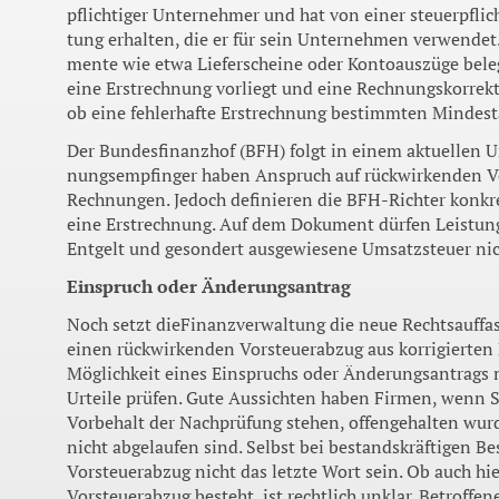
pflichtiger Unternehmer und hat von einer steuerpflic
tung erhalten, die er für sein Un­ternehmen verwende
mente wie etwa Lieferscheine oder Kontoauszüge bele
eine Erstrechnung vorliegt und eine Rechnungskorrektu
ob eine fehlerhafte Erst­rechnung bestimmten Mindes
Der Bundesfinanzhof (BFH) folgt in einem aktuellen U
nungsempfinger haben An­spruch auf rückwirkenden Vo
Rechnungen. Jedoch definieren die BFH-Richter konkr
eine Erstrechnung. Auf dem Doku­ment dürfen Leistun
Ent­gelt und gesondert ausgewiese­ne Umsatzsteuer nic
Einspruch oder Änderungsantrag
Noch setzt dieFinanzverwaltung die neue Rechtsauffa
einen rückwirkenden Vorsteuerabzug aus korrigierte
Mög­lichkeit eines Einspruchs oder Änderungsantrags
Urteile prüfen. Gute Aussichten haben Firmen, wenn 
Vorbehalt der Nachprüfung stehen, offengehal­ten wurd
nicht abgelaufen sind. Selbst bei bestandskräfti­gen B
Vorsteuerabzug nicht das letzte Wort sein. Ob auch h
Vorsteuerabzug besteht, ist rechtlich unklar. Betroffen