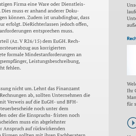
htigen Fir­ma eine Ware oder Dienstleis­
Uns
t. Dies muss er anhand anderer Doku­
lauf
gen kön­nen. Zudem ist unabdingbar, dass
Unt
r erfolgt. DieRichterlassen jedoch offen,
auß
t­anforderungen entsprechen muss.
Rec
rteil (Az. V R26/15) dem EuGH. Rech-
r­steuerabzug aus korrigierten
ete forma­le Mindestanforderungen an
gsempfän­ger, Leistungsbeschreibung,
ht fehlen.
Wel
ssung nicht um. Lehnt das Finanzamt
Ihr
n Rechnungen ab, sollten Unternehmen die
Man
 mit Verweis auf die EuGH- und BFH-
für 
Steuerbescheide noch unter dem
en oder die Einspruchs- fristen noch
escheiden muss ein abge­lehnter
ier Anspruch auf rückwirkenden
e Firmen sollten mit ihren Fach­beratern