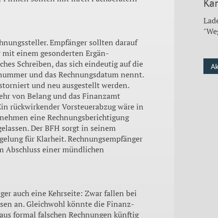
Kan
Lade
"We
­nungssteller. Empfänger sollten darauf
r mit einem gesonderten Ergän­
hes Schreiben, das sich eindeutig auf die
A
snum­mer und das Rechnungsdatum nennt.
storniert und neu ausgestellt werden.
 mehr von Belang und das Finanzamt
Ein rückwirkender Vorsteu­erabzug wäre in
ernehmen eine Rechnungs­berichtigung
elassen. Der BFH sorgt in seinem
ge­lung für Klarheit. Rechnungs­empfänger
 Abschluss einer mündli­chen
er auch eine Kehrseite: Zwar fallen bei
sen an. Gleichwohl könnte die Finanz­
us for­mal falschen Rechnungen künf­tig