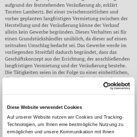
aufgrund der feststehenden Veräußerung ab, erklärt
Torsten Lambertz. Bei einer zwischenzeitlichen und
vorher geplanten langfristigen Vermietung zwischen der
Herstellung und der Veräußerung könne der Verkauf
allein kein Gewerbe begründen. Dieses Verhalten sei für
einen Grundstückshändler unüblich, da dieser auf einen
zeitnahen Umschlag bedacht sei. Das Gewerbe werde im
vorliegenden Streitfall dadurch begründet, dass das
Geschäftskonzept aus der Errichtung, der anschließenden
langfristigen Vermietung und der Veräußerung bestehe.
Die Tätigkeiten seien in der Folge zu einer einheitlichen,
die private Vermögensverwaltung überschreitenden
gewerblichen Tätigkeit zu verklammern.
Daran zeigt sich: „Wenn sich das zu erwartende positive
Gesamtergebnis nur unter Berücksichtigung des
Diese Website verwendet Cookies
Veräußerungserlöses erzielen lässt, tritt die
Umschichtung der Vermögenswerte bei allen
Auf unserer Website nutzen wir Cookies und Tracking-
Wirtschaftsgütern gegenüber der Fruchtziehung aus den
Technologien, um Ihnen eine bestmögliche Nutzung zu
Substanzwerten in den Vordergrund. Es entsteht dadurch
ermöglichen und unsere Kommunikation mit Ihnen
auch nach Ablauf der Spekulationsfrist eine