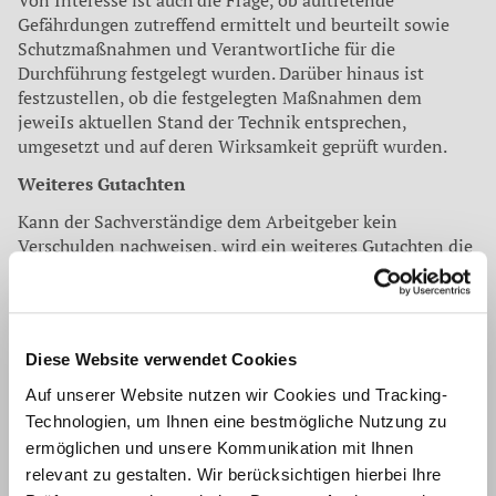
Von Interesse ist auch die Fra­ge, ob auftretende
Gefährdungen zutreffend ermittelt und beurteilt sowie
Schutzmaßnahmen und VerantwortIiche für die
Durchführung festgelegt wurden. Darüber hinaus ist
festzustellen, ob die festgelegten Maßnahmen dem
jeweiIs aktuellen Stand der Tech­nik entsprechen,
umgesetzt und auf deren Wirksamkeit geprüft wurden.
Weiteres Gutachten
Kann der Sachverständige dem Arbeitgeber kein
Verschulden nachweisen, wird ein weiteres Gutachten die
Ursachen für den Unfall klären müssen. Denkbar ist etwa
menschliches Versagen ei­nes Kollegen. Hat dieser
erwiese­nermaßen vorsätzlich gehandelt, kann er für
entstandene Perso­nenschäden haftbar gemacht werden.
Diese Website verwendet Cookies
Möglich ist auch, dass dem Hersteller eingesetzter Ar­
beitsmittel ein Produktmangel nachgewiesen werden
Auf unserer Website nutzen wir Cookies und Tracking-
kann. Dann kommt eine Regressforde­rung im Rahmen der
Technologien, um Ihnen eine bestmögliche Nutzung zu
Produkthaf­tung in Betracht. Nicht zuletzt kann eine
ermöglichen und unsere Kommunikation mit Ihnen
Unfallursache auch in einer nicht ordnungsgemäß
relevant zu gestalten. Wir berücksichtigen hierbei Ihre
durchgeführten Gefährdungsbe­urteilung eines externen