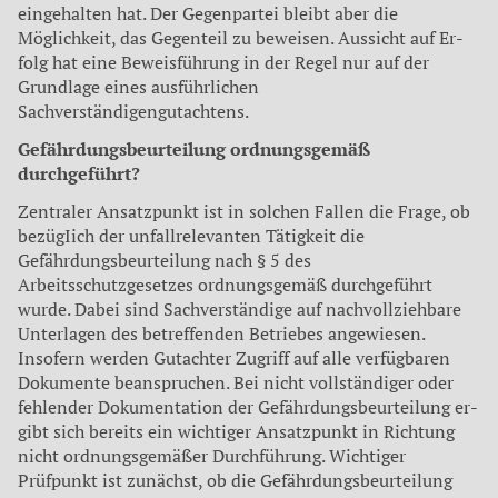
eingehal­ten hat. Der Gegenpartei bleibt aber die
Möglichkeit, das Gegen­teil zu beweisen. Aussicht auf Er­
folg hat eine Beweisführung in der Regel nur auf der
Grundlage eines ausführlichen
Sachverständigengutachtens.
Gefährdungsbeurteilung ordnungsgemäß
durchgeführt?
Zentraler Ansatzpunkt ist in sol­chen Fallen die Frage, ob
bezügIich der unfallrelevanten Tätig­keit die
Gefährdungsbeurteilung nach § 5 des
Arbeitsschutzgesetzes ordnungsgemäß durchge­führt
wurde. Dabei sind Sachver­ständige auf nachvollziehbare
Unterlagen des betreffenden Be­triebes angewiesen.
Insofern werden Gutachter Zugriff auf alle verfügbaren
Dokumente bean­spruchen. Bei nicht vollständiger oder
fehlender Dokumentation der Gefährdungsbeurteilung er­
gibt sich bereits ein wichtiger Ansatzpunkt in Richtung
nicht ordnungsgemäßer Durchfüh­rung. Wichtiger
Prüfpunkt ist zu­nächst, ob die Gefährdungsbeur­teilung