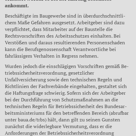
ankommt.
Beschäftigte im Baugewerbe sind in überdurchschnittli­
chem Maße Gefahren ausge­setzt. Arbeitgeber sind dazu
ver­pflichtet, dass Mitarbeiter auf der Baustelle die
Rechtsvorschriften des Arbeitsschutzes einhalten. Bei
Verstößen und daraus re­sultierenden Personenschaden
kann die Berufsgenossenschaft VerantwortIiche bei
fahrlässigem Verhalten in Regress nehmen.
Wurden jedoch die einschlä­gigen Vorschriften gemäß Be­
triebssicherheitsverordnung, ge­setzlicher
Unfallversicherung so­wie den technischen Regeln und
Richtlinien der Fachverbände ein­gehalten, gestaltet sich
die Haf­tungsfrage schwierig. Sofern sich der Arbeitgeber
bei der Durchführung von Schutzmaßnahmen an die
technischen Regeln für Be­triebssicherheit des Bundesar­
beitsministeriums für den betref­fenden Bereich (abrufbar
unter baua.de/trbs) hält, dann gilt zu sei­nen Gunsten
zunächst die wider­legbare Vermutung, dass er die
Anforderungen der Betriebssi­cherheitsverordnung