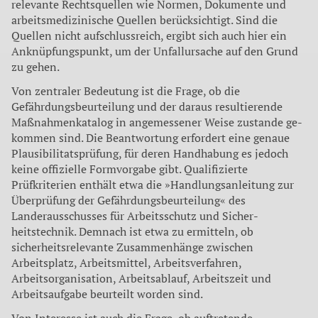
relevante Rechtsquellen wie Normen, Dokumente und
arbeitsmedizinische Quellen be­rücksichtigt. Sind die
Quellen nicht aufschlussreich, ergibt sich auch hier ein
Anknüpfungspunkt, um der Unfallursache auf den Grund
zu gehen.
Von zentraler Bedeutung ist die Frage, ob die
Gefährdungsbe­urteilung und der daraus resultie­rende
Maßnahmenkatalog in an­gemessener Weise zustande ge­
kommen sind. Die Beantwortung erfordert eine genaue
Plausibilitatsprüfung, für deren Handha­bung es jedoch
keine offizielle Formvorgabe gibt. Qualifizierte
Prüfkriterien enthält etwa die »Handlungsanleitung zur
Überprüfung der Gefährdungsbeurteilung« des
Landerausschusses für Arbeitsschutz und Sicher­
heitstechnik. Demnach ist etwa zu ermitteln, ob
sicherheitsrele­vante Zusammenhänge zwi­schen
Arbeitsplatz, Arbeitsmittel, Arbeitsverfahren,
Arbeitsorgani­sation, Arbeitsablauf, Arbeitszeit und
Arbeitsaufgabe beurteilt wor­den sind.