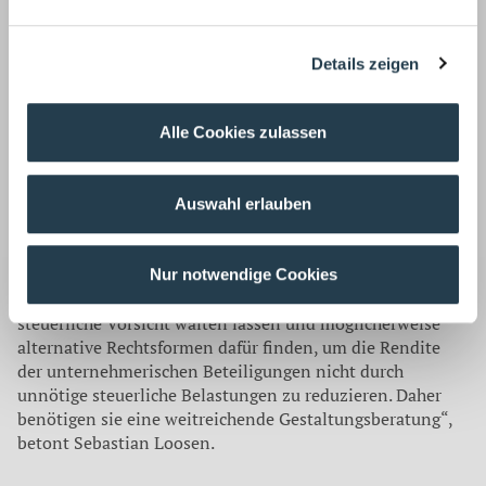
Tatsächlich existieren keine Ausnahmen. Es wird keine
Bagatellgrenze anerkannt, alle Einkünfte einer nicht
selbst gewerblich tätigen oder geprägten
Details zeigen
Personengesellschaft, wie die der
vermögensverwaltenden Personengesellschaft, sind dann
als gewerbliche Einkünfte zu besteuern, wenn diese
Alle Cookies zulassen
wiederum an einer gewerblichen tätigen Gesellschaft
beteiligt ist. „Das führt zu weitreichenden
Herausforderungen im Beteiligungsmanagement und
Auswahl erlauben
verkompliziert das Investmentgeschäft von
vermögensverwaltenden Personengesellschaft erheblich.
Investorinnen und Investoren müssen bei der Auswahl
Nur notwendige Cookies
ihrer Beteiligungen durch das Urteil größtmögliche
steuerliche Vorsicht walten lassen und möglicherweise
alternative Rechtsformen dafür finden, um die Rendite
der unternehmerischen Beteiligungen nicht durch
unnötige steuerliche Belastungen zu reduzieren. Daher
benötigen sie eine weitreichende Gestaltungsberatung“,
betont Sebastian Loosen.