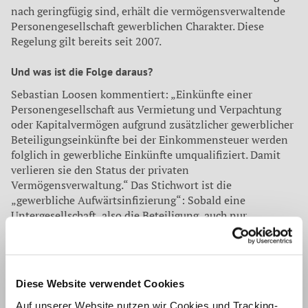
nach geringfügig sind, erhält die vermögensverwaltende
Personengesellschaft gewerblichen Charakter. Diese
Regelung gilt bereits seit 2007.
Und was ist die Folge daraus?
Sebastian Loosen kommentiert: „Einkünfte einer
Personengesellschaft aus Vermietung und Verpachtung
oder Kapitalvermögen aufgrund zusätzlicher gewerblicher
Beteiligungseinkünfte bei der Einkommensteuer werden
folglich in gewerbliche Einkünfte umqualifiziert. Damit
verlieren sie den Status der privaten
Vermögensverwaltung.“ Das Stichwort ist die
„gewerbliche Aufwärtsinfizierung“: Sobald eine
Untergesellschaft, also die Beteiligung, auch nur
geringfügig gewerblich tätig ist, bezieht die
vermögensverwaltende Personengesellschaft als
sogenannte Obergesellschaft automatisch und
uneingeschränkt gewerbliche Einkünfte und verliert
Diese Website verwendet Cookies
dadurch ihren Status als nicht-gewerbliche
Gesellschaftsform – auch wenn die vermögensverwaltende
Auf unserer Website nutzen wir Cookies und Tracking-