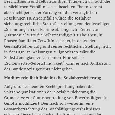
Beschäftigung und selbstständiger Tä­tigkeit zwar auch die
tatsächlichen Verhältnisse zu beachten. Ihnen kommt
aber nicht per se der Vorrang vor den vertraglichen
Regelungen zu. Andernfalls würde die sozialver­
sicherungsrechtliche Statusfeststellung von der jeweiligen
„Stimmung“ in der Familie abhängen. ln Zeiten von
„Harmonie“ wäre die Selbstständigkeit zu bejahen, in
Phasen familiärer Zerwürfnisse aber, in denen der
Geschäftsführer aufgrund seiner rechtlichen Stellung nicht
in der Lage ist, Weisungen zu ignorieren, wäre die
Selbstständigkeit zu ver­neinen. Eine solche
„Schönwetter-Selbststän­digkeit“ kann es nach Auffassung
des BundessoziaIgerichts nicht geben.
Modifizierte Richtlinie für die Sozialversicherung
Aufgrund der neueren Rechtsprechung haben die
Spitzenorganisationen der Sozial­versicherung die
Grundsätze zur Status­beurteilung von Erwerbstätigen in
GmbHs modifiziert. Demnach soll weiterhin eine
Gesamtbetrachtung des Beschäftigungsverhältnisses
erfolgen. Diese hat jedoch unter Berücksichtigung der