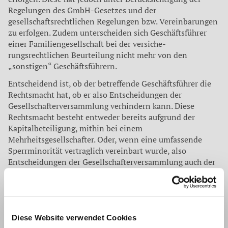
Regelungen des GmbH-Gesetzes und der
gesellschaftsrechtlichen Re­gelungen bzw. Vereinbarungen
zu erfolgen. Zudem unterscheiden sich Geschäftsführer
einer Familiengesellschaft bei der versiche­
rungsrechtlichen Beurteilung nicht mehr von den
„sonstigen“ Geschäftsführern.
Entscheidend ist, ob der betreffende Ge­schäftsführer die
Rechtsmacht hat, ob er also Entscheidungen der
Gesellschafterversammlung verhindern kann. Diese
Rechtsmacht besteht entweder bereits aufgrund der
Kapitalbeteiligung, mithin bei einem
Mehrheitsgesellschafter. Oder, wenn eine umfas­sende
Sperrminorität vertraglich vereinbart wurde, also
Entscheidungen der Gesellschafterversammlung auch der
Zustimmung des Minderheitsgesellschafters bedürfen.
Machtbefugnisse vertraglich regeln
Die modifizierte Richtlinie dürfte Folgen für künftige
Diese Website verwendet Cookies
Statusbeurtei­lungen haben. Geschäftsführer und