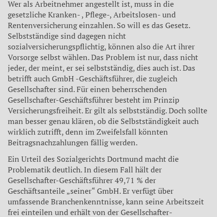
Wer als Arbeitnehmer angestellt ist, muss in die
gesetzliche Kran­ken- , Pflege-, Arbeitslosen- und
Rentenversicherung einzahlen. So will es das Gesetz.
Selbstständige sind dagegen nicht
sozialversicherungspflichtig, kön­nen also die Art ihrer
Vorsorge selbst wäh­len. Das Problem ist nur, dass nicht
jeder, der meint, er sei selbstständig, dies auch ist. Das
betrifft auch GmbH -Geschäftsführer, die zu­gleich
Gesellschafter sind. Für einen beherr­schenden
Gesellschafter-Geschäftsführer besteht im Prinzip
Versicherungsfreiheit. Er gilt als selbstständig. Doch sollte
man besser genau klären, ob die Selbstständigkeit auch
wirklich zutrifft, denn im Zweifelsfall könnten
Beitragsnachzahlungen fällig werden.
Ein Urteil des Sozialgerichts Dortmund macht die
Problematik deutlich. In diesem Fall hält der
Gesellschafter-Geschäftsfüh­rer 49,71 % der
Geschäftsanteile „seiner“ GmbH. Er verfügt über
umfassende Bran­chenkenntnisse, kann seine Arbeitszeit
frei einteilen und erhält von der Gesellschafter­