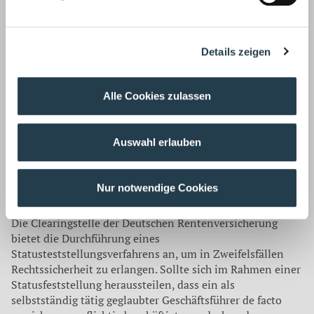
Gesellschafterversammlung einheitlich abzustimmen ist
— explizit in den Gesellschaftsvertrag aufgenommen
werden muss (BSG, Az.: B 12R 2/14; B 12 KR 13/14; B
Details zeigen
12KR 10/14R).
Wenn im Unternehmen Einigkeit darüber besteht, welche
Alle Cookies zulassen
„Macht­befugnisse“ dem Geschäftsführer eingeräumt
werden, sollten die vertraglichen Regelungen dies
widerspiegeln. Unternehmer und Geschäftsführer sollten
Auswahl erlauben
daher darauf achten, dass die Verträge im Einklang
zueinander und zu den tasächlichen Verhältnissen stehen
sowie die erforderliche Form eingehalten wird.
Nur notwendige Cookies
Clearingverfahren bringt Rechtssicherheit
Die Clearingstelle der Deutschen Rentenversicherung
bietet die Durchführung eines
Statusteststellungsverfahrens an, um in Zweifelsfällen
Rechtssicherheit zu erlangen. Sollte sich im Rahmen einer
Status­feststellung heraussteilen, dass ein als
selbstständig tätig geglaubter Geschäftsführer de facto