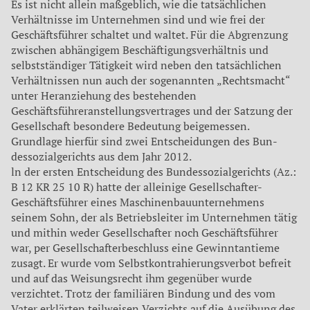
Es ist nicht allein maßgeblich, wie die tat­sächlichen
Verhältnisse im Unternehmen sind und wie frei der
Geschäftsführer schaltet und waltet. Für die Abgrenzung
zwischen abhän­gigem Beschäftigungsverhältnis und
selbst­ständiger Tätigkeit wird neben den tatsächli­chen
Verhältnissen nun auch der sogenannten „Rechtsmacht“
unter Heranziehung des bestehenden
Geschäftsführeranstellungsvertrages und der Satzung der
Gesellschaft besondere Bedeutung beigemessen.
Grundlage hierfür sind zwei Entscheidungen des Bun­
dessozialgerichts aus dem Jahr 2012.
ln der ersten Entscheidung des Bundessozialgerichts (Az.:
B 12 KR 25 10 R) hatte der alleinige Gesellschafter-
Geschäftsführer eines Maschinenbauunternehmens
seinem Sohn, der als Betriebsleiter im Unterneh­men tätig
und mithin weder Gesellschafter noch Geschäftsführer
war, per Gesellschafterbeschluss eine Gewinntantieme
zusagt. Er wurde vom Selbstkontrahierungsverbot befreit
und auf das Weisungsrecht ihm ge­genüber wurde
verzichtet. Trotz der fami­liären Bindung und des vom
Vater erklärten teilweisen Verzichts auf die Ausübung des