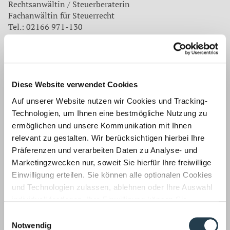
Rechtsanwältin / Steuerberaterin
Fachanwältin für Steuerrecht
Tel.: 02166 971-130
Fax: 02166 971-200
E-Mail:
sthomas@wws-mg.de
Zurück
Diese Website verwendet Cookies
Auf unserer Website nutzen wir Cookies und Tracking-
Auf dem neuesten Stand
Technologien, um Ihnen eine bestmögliche Nutzung zu
ermöglichen und unsere Kommunikation mit Ihnen
Unsere Mitarbeiter befassen sich für unsere Mandanten
relevant zu gestalten. Wir berücksichtigen hierbei Ihre
laufend mit aktuellen Themen aus
Präferenzen und verarbeiten Daten zu Analyse- und
Wirtschaftsprüfung ›
Marketingzwecken nur, soweit Sie hierfür Ihre freiwillige
Einwilligung erteilen. Sie können alle optionalen Cookies
und Technologien zulassen, ablehnen oder Ihre Auswahl
individuell festlegen. Ihre Einwilligung können Sie
jederzeit mit Wirkung für die Zukunft widerrufen.
Einwilligungsauswahl
Informationen zu von uns und Drittanbietern eingesetzten
Notwendig