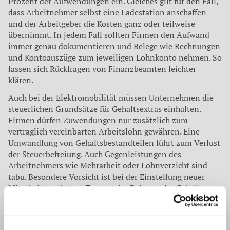
Prozent der Aufwendungen ein. Gleiches gilt für den Fall,
dass Arbeitnehmer selbst eine Ladestation anschaf­fen
und der Arbeitgeber die Kosten ganz oder teilweise
übernimmt. In jedem Fall sollten Firmen den Aufwand
immer genau dokumentieren und Belege wie Rech­nungen
und Kontoauszüge zum jeweiligen Lohnkonto nehmen. So
lassen sich Rückfragen von Finanzbeamten leichter
klären.
Auch bei der Elektromobilität müssen Unternehmen die
steuerlichen Grundsätze für Gehaltsextras einhal­ten.
Firmen dürfen Zuwendungen nur zusätzlich zum
vertraglich vereinbarten Arbeitslohn gewähren. Eine
Umwandlung von Gehaltsbestandteilen führt zum Ver­lust
der Steuerbefreiung. Auch Gegenleistungen des
Arbeitnehmers wie Mehrarbeit oder Lohnverzicht sind
tabu. Besondere Vorsicht ist bei der Einstellung neuer
Mitarbeiter geboten. Zusagen im Rahmen der Gehalts­
verhandlung wertet das Finanzamt schnell als regulären
Gehaltsbestandteil. Firmen sollten bei Gehaltsextras
immer eine separate Vereinbarung abschließen und zu­