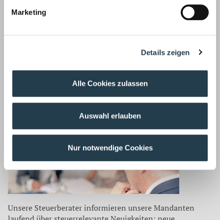
Wirtschaftsprüfung ›
Marketing
Details zeigen
Unsere Wirtschaftsprüfer prüfen auch Ihren
Alle Cookies zulassen
Jahresabschluss, implementieren Risikofrüherkennungs-
und Kontrollsysteme, achten auf Compliance Regeln und
haben aktuelle Entscheidungen fest im Blick.
Auswahl erlauben
Steuerberatung ›
Nur notwendige Cookies
Unsere Steuerberater informieren unsere Mandanten
laufend über steuerrelevante Neuigkeiten: neue