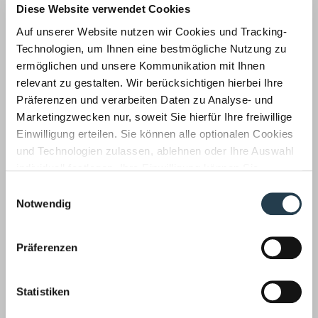
sammen mit den Lohnunterlagen aufbewahren.
Diese Website verwendet Cookies
Quelle:
rbv-Nachrichten
Auf unserer Website nutzen wir Cookies und Tracking-
Technologien, um Ihnen eine bestmögliche Nutzung zu
Korrespondenz mit:
ermöglichen und unsere Kommunikation mit Ihnen
Stefan Rattay
relevant zu gestalten. Wir berücksichtigen hierbei Ihre
Geschäftsführer, Diplom-Finanzwirt
Präferenzen und verarbeiten Daten zu Analyse- und
(FH), Steuerberater, Fachberater für
Marketingzwecken nur, soweit Sie hierfür Ihre freiwillige
internationales Steuerrecht
Einwilligung erteilen. Sie können alle optionalen Cookies
Tel.: 0241 886 96-0
und Technologien zulassen, ablehnen oder Ihre Auswahl
Fax: 0241 88696-11
individuell festlegen. Ihre Einwilligung können Sie
E-Mail:
s.rattay@wws-gruppe.de
jederzeit mit Wirkung für die Zukunft widerrufen.
Einwilligungsauswahl
Informationen zu von uns und Drittanbietern eingesetzten
Notwendig
Zurück
Technologien sowie zum Widerruf finden Sie in unserer
Datenschutzerklärung
.
Präferenzen
Auf dem neuesten Stand
Unsere Mitarbeiter befassen sich für unsere Mandanten
Statistiken
laufend mit aktuellen Themen aus