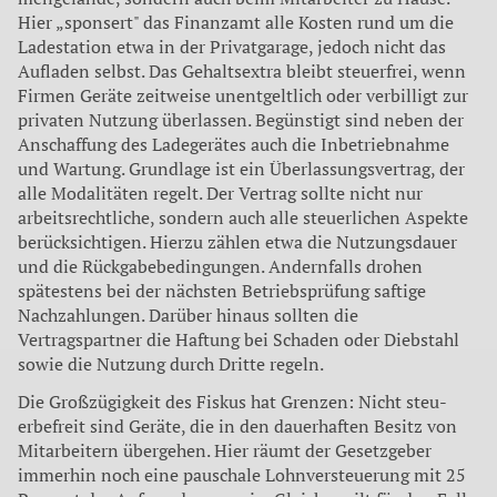
Hier „sponsert" das Finanzamt alle Kosten rund um die
Ladestation etwa in der Privatgarage, jedoch nicht das
Aufladen selbst. Das Gehaltsextra bleibt steuerfrei, wenn
Firmen Geräte zeitweise unentgeltlich oder verbilligt zur
privaten Nutzung überlassen. Begünstigt sind neben der
Anschaffung des Ladegerätes auch die Inbetrieb­nahme
und Wartung. Grundlage ist ein Überlassungs­vertrag, der
alle Modalitäten regelt. Der Vertrag sollte nicht nur
arbeitsrechtliche, sondern auch alle steuerli­chen Aspekte
berücksichtigen. Hierzu zählen etwa die Nutzungsdauer
und die Rückgabebedingungen. An­dernfalls drohen
spätestens bei der nächsten Betriebs­prüfung saftige
Nachzahlungen. Darüber hinaus sollten die
Vertragspartner die Haftung bei Schaden oder Dieb­stahl
sowie die Nutzung durch Dritte regeln.
Die Großzügigkeit des Fiskus hat Grenzen: Nicht steu­
erbefreit sind Geräte, die in den dauerhaften Besitz von
Mitarbeitern übergehen. Hier räumt der Gesetzgeber
immerhin noch eine pauschale Lohnversteuerung mit 25