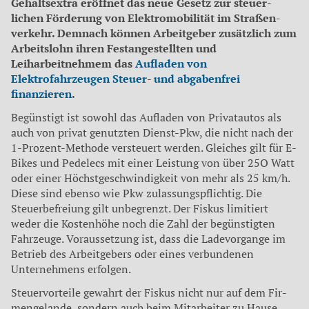
Gehaltsextra eröffnet das neue Gesetz zur steuer­
lichen Förderung von Elektromobilität im Straßen­
verkehr. Demnach können Arbeitgeber zusätzlich zum
Arbeitslohn ihren Festangestellten und
Leiharbeitnehmem das
Aufladen von
Elektrofahrzeugen Steuer- und abgabenfrei
finanzieren
.
Begünstigt ist sowohl das Aufladen von Privatautos als
auch von privat genutzten Dienst-Pkw, die nicht nach der
1-Prozent-Methode versteuert werden. Gleiches gilt für E-
Bikes und Pedelecs mit einer Leistung von über 25O Watt
oder einer Höchstgeschwindigkeit von mehr als 25 km/h.
Diese sind ebenso wie Pkw zulassungs­pflichtig. Die
Steuerbefreiung gilt unbegrenzt. Der Fis­kus limitiert
weder die Kostenhöhe noch die Zahl der begünstigten
Fahrzeuge. Voraussetzung ist, dass die Ladevorgange im
Betrieb des Arbeitgebers oder eines verbundenen
Unternehmens erfolgen.
Steuervorteile gewahrt der Fiskus nicht nur auf dem Fir­
mengelande, sondern auch beim Mitarbeiter zu Hause.