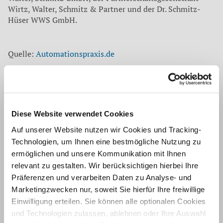
Wirtz, Walter, Schmitz & Partner und der Dr. Schmitz-
Hüser WWS GmbH.
Quelle:
Automationspraxis.de
Torsten Lambertz
Geschäftsführer, Diplom-Kaufmann (FH),
Wirtschaftsprüfer, Steuerberater
Diese Website verwendet Cookies
Auf unserer Website nutzen wir Cookies und Tracking-
Zurück
Technologien, um Ihnen eine bestmögliche Nutzung zu
ermöglichen und unsere Kommunikation mit Ihnen
relevant zu gestalten. Wir berücksichtigen hierbei Ihre
Auf dem neuesten Stand
Präferenzen und verarbeiten Daten zu Analyse- und
Unsere Mitarbeiter befassen sich für unsere Mandanten
Marketingzwecken nur, soweit Sie hierfür Ihre freiwillige
laufend mit aktuellen Themen aus
Einwilligung erteilen. Sie können alle optionalen Cookies
und Technologien zulassen, ablehnen oder Ihre Auswahl
Wirtschaftsprüfung ›