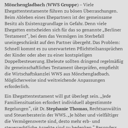
Mönchengladbach
(
WWS Gruppe
) – Viele
Ehegattentestamente führen zu bösen Überraschungen.
Beim Ableben eines Ehepartners ist der gemeinsame
Besitz als Existenzgrundlage in Gefahr. Denn viele
Ehegatten entscheiden sich für das so genannte „Berliner
Testament“, bei dem das Vermögen im Sterbefall
uneingeschränkt auf den Partner übergeht. Das Problem:
Schnell kommt es zu unerwarteten Pflichtteilsansprüchen
der Kinder oder aber zu einer kostspieligen
Doppelbesteuerung. Eheleute sollten dringend regelmäßig
ihr gemeinschaftliches Testament überprüfen, empfiehlt
die Wirtschaftskanzlei WWS aus Mönchengladbach.
Möglicherweise sind weitreichende Anpassungen
erforderlich.
Ein Ehegattentestament will gut überlegt sein. „Jede
Familiensituation erfordert individuell abgestimmte
Regelungen“, rät Dr.
Stephanie Thomas
, Rechtsanwältin
und Steuerberaterin der WWS. „Je höher und vielfältiger
die Vermögenswerte sind, desto mehr erb- und
steuerrechtliche Aspekte sind zu bedenken.“ Besonders