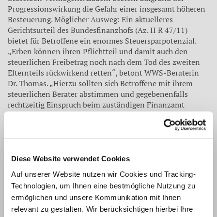
Progressionswirkung die Gefahr einer insgesamt höheren
Besteuerung. Möglicher Ausweg: Ein aktuelleres
Gerichtsurteil des Bundesfinanzhofs (Az. II R 47/11)
bietet für Betroffene ein enormes Steuersparpotenzial.
„Erben können ihren Pflichtteil und damit auch den
steuerlichen Freibetrag noch nach dem Tod des zweiten
Elternteils rückwirkend retten“, betont WWS-Beraterin
Dr. Thomas. „Hierzu sollten sich Betroffene mit ihrem
steuerlichen Berater abstimmen und gegebenenfalls
rechtzeitig Einspruch beim zuständigen Finanzamt
einlegen.“
Rat der WWS: Eheleute sollten die Vor- und Nachteile des
Berliner Testaments sorgfältig abwägen und
Modifikationen sowie alternative Lösungen in Betracht
Diese Website verwendet Cookies
ziehen. Sollen nach dem Ableben des Erstverstorbenen
etwa statt dem Ehepartner die Kinder erben, lässt sich der
Auf unserer Website nutzen wir Cookies und Tracking-
länger lebende Ehegatte mit einem Wohn- und
Technologien, um Ihnen eine bestmögliche Nutzung zu
Nießbrauchsrecht absichern. In jedem Fall aber sollten
ermöglichen und unsere Kommunikation mit Ihnen
Betroffene einen
Experten zu Rate ziehen
, der das
relevant zu gestalten. Wir berücksichtigen hierbei Ihre