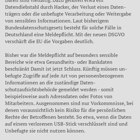
Da­ten sind vielfältig. Dazu gehören etwa ein
Datendiebstahl durch Hacker, der Verlust eines Daten­
trägers oder die unbefugte Verar­beitung oder Weitergabe
von sensiblen Informationen. Laut bisherigem
Bundesdatenschutz­gesetz besteht für solche Fälle in
Deutschland eine Meldepflicht. Mit der neuen DSGVO
verschärft die EU die Vorgaben deutlich.
Bisher war die Meldepflicht auf besonders sensible
Bereiche wie etwa Gesundheits- oder Bankdaten
beschränkt Damit ist jetzt Schluss. Künftig müssen un­
befugte Zugriffe auf jede Art von personenbezogenen
Informatio­nen an die zuständige Daten­
schutzaufsichtsbehörde gemel­det werden - somit
beispielswei­se auch Adressdaten oder Fotos von
Mitarbeitern. Ausgenom­men sind nur Vorkommnisse, bei
denen voraussichtlich kein Risi­ko für die persönlichen
Rechte der Betroffenen besteht. So etwa, wenn die Daten
auf einem verlo­renen USB-Stick verschlüsselt sind und
Unbefugte sie nicht nut­zen können.