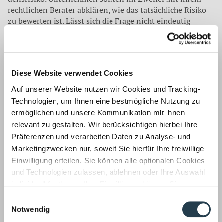
rechtli­chen Berater abklären, wie das tatsächliche Risiko
zu bewerten ist. Lässt sich die Frage nicht ein­deutig
klären, sollten Verant­wortliche ihrer Melde- und Infor­
mationspflicht vorsichtshalber erfüllen. Grundsätzlich
müssen Firmen jede Datenpanne sorgfäl­tig
dokumentieren. Es muss klar nachvollziehbar sein, wie
Diese Website verwendet Cookies
das Da­tenleck entstehen konnte, wel­che Auswirkungen es
hatte, wie die Risikoprognose zustande kam und welche
Auf unserer Website nutzen wir Cookies und Tracking-
Maßnahmen er­griffen wurden.
Technologien, um Ihnen eine bestmögliche Nutzung zu
ermöglichen und unsere Kommunikation mit Ihnen
Verantwortlicher für die Datenverarbeitung
relevant zu gestalten. Wir berücksichtigen hierbei Ihre
Präferenzen und verarbeiten Daten zu Analyse- und
Unternehmen können die Gefahr von Datenpannen
Marketingzwecken nur, soweit Sie hierfür Ihre freiwillige
reduzieren, indem sie die neuen Vorgaben der DSGVO
Einwilligung erteilen. Sie können alle optionalen Cookies
genau einhalten. Zu den vorgeschriebenen Maßnahmen
und Technologien zulassen, ablehnen oder Ihre Auswahl
zählt etwa die Identifizierung eines Verantwortlichen für
die Datenverarbeitung. Pflicht ist auch eine Analyse des
individuell festlegen. Ihre Einwilligung können Sie
Ist- und Sollzustandes in Sachen Datensicherheit. Hierbei
jederzeit mit Wirkung für die Zukunft widerrufen.
Einwilligungsauswahl
stellen sich unter anderem folgende Fragen: Sind alle
Informationen zu von uns und Drittanbietern eingesetzten
Notwendig
Verarbeitungsprozesse mit personenbezogenen
Technologien sowie zum Widerruf finden Sie in unserer