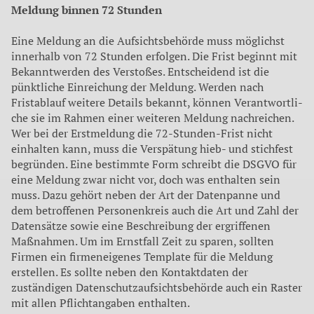
Meldung binnen 72 Stunden
Eine Meldung an die Aufsichtsbe­hörde muss möglichst
innerhalb von 72 Stunden erfolgen. Die Frist beginnt mit
Bekanntwer­den des Verstoßes. Entschei­dend ist die
pünktliche Einrei­chung der Meldung. Werden nach
Fristablauf weitere Details bekannt, können Verantwortli­
che sie im Rahmen einer weite­ren Meldung nachreichen.
Wer bei der Erstmeldung die 72-Stunden-Frist nicht
einhalten kann, muss die Verspätung hieb- und stichfest
begründen. Eine be­stimmte Form schreibt die DSGVO für
eine Meldung zwar nicht vor, doch was enthalten sein
muss. Dazu gehört neben der Art der Datenpanne und
dem betroffenen Personenkreis auch die Art und Zahl der
Datensätze sowie eine Beschreibung der er­griffenen
Maßnahmen. Um im Ernstfall Zeit zu sparen, sollten
Firmen ein firmeneigenes Tem­plate für die Meldung
erstellen. Es sollte neben den Kontaktda­ten der
zuständigen Daten­schutzaufsichtsbehörde auch ein Raster
mit allen Pflichtanga­ben enthalten.