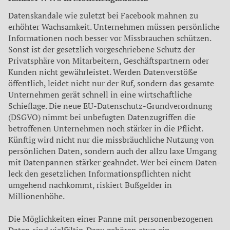
Datenskandale wie zuletzt bei
Facebook mahnen zu
erhöh­ter Wachsamkeit. Unternehmen müssen persönliche
Informatio­nen noch besser vor Missbrau­chen schützen.
Sonst ist der ge­setzlich vorgeschriebene Schutz der
Privatsphäre von Mitarbei­tern, Geschäftspartnern oder
Kunden nicht gewährleistet. Werden Datenverstöße
öffent­lich, leidet nicht nur der Ruf, son­dern das gesamte
Unternehmen gerät schnell in eine wirtschaf­tliche
Schieflage. Die neue EU-Datenschutz-Grundverordnung
(DSGVO) nimmt bei unbefugten Datenzugriffen die
betroffenen Unternehmen noch stärker in die Pflicht.
Künftig wird nicht nur die missbräuchliche Nut­zung von
persönlichen Daten, sondern auch der allzu laxe Um­gang
mit Datenpannen stärker geahndet. Wer bei einem Daten­
leck den gesetzlichen Informati­onspflichten nicht
umgehend nachkommt, riskiert Bußgelder in
Millionenhöhe.
Die Möglichkeiten einer Panne mit personenbezogenen