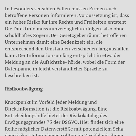
In besonders sensiblen Fäl­len müssen Firmen auch
betrof­fene Personen informieren. Vo­raussetzung ist, dass
ein hohes Risiko für ihre Rechte und Frei­heiten entsteht
Die Direktinfo muss »unverzüglich« erfolgen, also ohne
schuldhaftes Zögern. Der Gesetzgeber räumt betroffe­nen
Unternehmen damit eine Be­denkzeit ein, die
entsprechend den Umständen verschieden lang ausfallen
kann. Der Informa­tionsumfang entspricht in etwa der
Meldung an die Aufsichtsbe- hörde, wobei die Form der
Da­tenpanne in leicht verständli­cher Sprache zu
beschreiben ist.
Risikoabwägung
Knackpunkt im Vorfeld jeder Meldung und
Direktinformation ist die Risikoabwägung. Eine
Entscheidungshilfe bietet der Risi­kokatalog des
Erwägungsgrun­des 75 der DSGVO. Hier findet sich eine
Reihe möglicher Daten­verstöße mit potenziellem Scha­
densrisiko. Unternehmen soll­ten im Zweifel mit ihrem