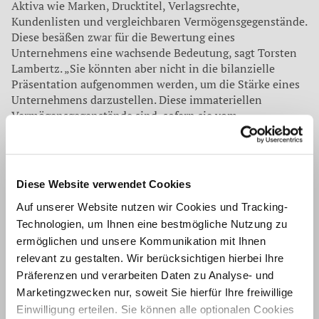
Aktiva wie Marken, Drucktitel, Verlagsrechte,
Kundenlisten und vergleichbaren Vermögensgegenstände.
Diese besäßen zwar für die Bewertung eines
Unternehmens eine wachsende Bedeutung, sagt Torsten
Lambertz. „Sie könnten aber nicht in die bilanzielle
Präsentation aufgenommen werden, um die Stärke eines
Unternehmens darzustellen. Diese immateriellen
Vermögensgegenstände sind, sofern sie vom
Unternehmen selbst geschaffen wurden, nicht
aktivierungsfähig. Auch bei einer gründlichen Analyse des
Jahresabschlusses lassen sich solche Vermögenswerte
nicht zwangsläufig erkennen oder gar bewerten.“
Diese Website verwendet Cookies
„Auch für die Planung der Unternehmensübertragung ist
Auf unserer Website nutzen wir Cookies und Tracking-
eine dauerhaft gesunde Bilanz wichtig. Ob für
Technologien, um Ihnen eine bestmögliche Nutzung zu
familieninterne Nachfolger oder Käufer, aus der Bilanz
ermöglichen und unsere Kommunikation mit Ihnen
lassen sich die historischen Ergebnisse ablesen und damit
relevant zu gestalten. Wir berücksichtigen hierbei Ihre
auch die Potenziale für die zukünftige Ertragsstärke
Präferenzen und verarbeiten Daten zu Analyse- und
erkennen“, betont der Wirtschaftsprüfer und
Marketingzwecken nur, soweit Sie hierfür Ihre freiwillige
Steuerberater Torsten Lambertz. Je besser die Bilanz,
Einwilligung erteilen. Sie können alle optionalen Cookies
desto höher die Chancen einer erfolgreichen und