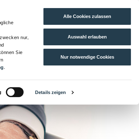
Alle Cookies zulassen
gliche
Auswahl erlauben
gzwecken nur,
nd
 können Sie
Nur notwendige Cookies
rn
ng
.
g
Details zeigen