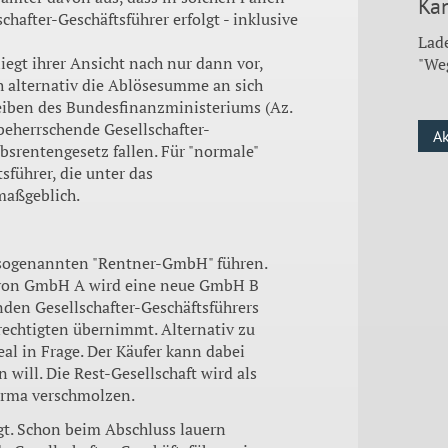
Kan
after-Geschäftsführer erfolgt - inklusive
Lade
egt ihrer Ansicht nach nur dann vor,
"We
h alternativ die Ablösesumme an sich
reiben des Bundesfinanzministeriums (Az.
 beherrschende Gesellschafter-
A
ebsrentengesetz fallen. Für "normale"
führer, die unter das
maßgeblich.
r sogenannten "Rentner-GmbH" führen.
n von GmbH A wird eine neue GmbH B
den Gesellschafter-Geschäftsführers
echtigten übernimmt. Alternativ zu
l in Frage. Der Käufer kann dabei
 will. Die Rest-Gesellschaft wird als
irma verschmolzen.
gt. Schon beim Abschluss lauern