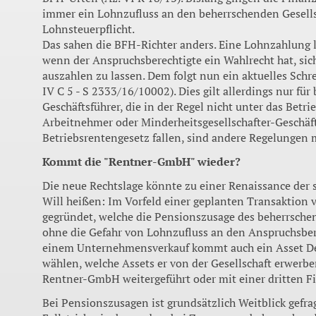
immer ein Lohnzufluss an den beherrschenden Gesellsch
Lohnsteuerpflicht.
Das sahen die BFH-Richter anders. Eine Lohnzahlung li
wenn der Anspruchsberechtigte ein Wahlrecht hat, sic
auszahlen zu lassen. Dem folgt nun ein aktuelles Sch
IV C 5 - S 2333/16/10002). Dies gilt allerdings nur für
Geschäftsführer, die in der Regel nicht unter das Betri
Arbeitnehmer oder Minderheitsgesellschafter-Geschäfts
Betriebsrentengesetz fallen, sind andere Regelungen 
Kommt die "Rentner-GmbH" wieder?
Die neue Rechtslage könnte zu einer Renaissance de
Will heißen: Im Vorfeld einer geplanten Transaktio
gegründet, welche die Pensionszusage des beherrschen
ohne die Gefahr von Lohnzufluss an den Anspruchsber
einem Unternehmensverkauf kommt auch ein Asset Dea
wählen, welche Assets er von der Gesellschaft erwerben
Rentner-GmbH weitergeführt oder mit einer dritten F
Bei Pensionszusagen ist grundsätzlich Weitblick gefra