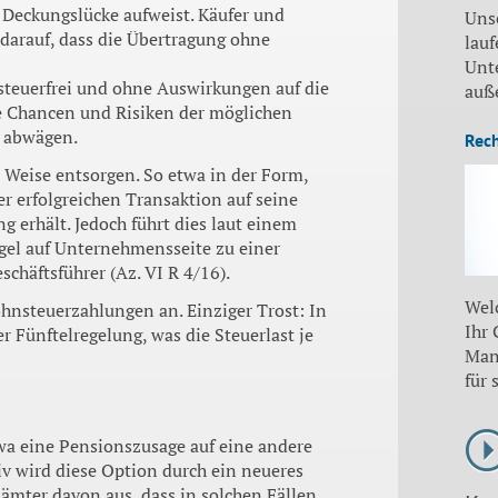
Deckungslücke aufweist. Käufer und
Uns
darauf, dass die Übertragung ohne
lauf
Unt
steuerfrei und ohne Auswirkungen auf die
auß
ie Chancen und Risiken der möglichen
g abwägen.
Rec
Weise entsorgen. So etwa in der Form,
er erfolgreichen Transaktion auf seine
 erhält. Jedoch führt dies laut einem
egel auf Unternehmensseite zu einer
chäftsführer (Az. VI R 4/16).
Wel
ohnsteuerzahlungen an. Einziger Trost: In
Ihr
 Fünftelregelung, was die Steuerlast je
Man
für 
twa eine Pensionszusage auf eine andere
v wird diese Option durch ein neueres
zämter davon aus, dass in solchen Fällen