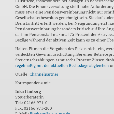
Fallstricke, insbesondere bei Zusagen an beherrschend
GmbH. Die Finanzverwaltung stellt hohe Anforderunge
muss etwa eine Pensionsvereinbarung nicht nur schrift
Gesellschafterbeschluss genehmigt sein. Sie darf zudem
Dienstantritt erteilt werden, bei Neugründung erst na
Pensionsvereinbarung besonders kritisch auf ihre An
darf im Pensionsfall maximal 75 Prozent der Aktivbez
Bezüge während der aktiven Zeit kann es zu einer Ü
Halten Firmen die Vorgaben des Fiskus nicht ein, wer
verdeckten Gewinnausschüttung. Bei einer Betriebsp
Steuernachzahlungen samt sechs Prozent Zinsen drohe
regelmäßig mit der aktuellen Rechtslage abgleichen
un
Quelle:
Channelpartner
Korrespondenz mit:
Inka Limberg
Steuerberaterin
Tel.: 02166 971-0
Fax: 02166 971-200
E-Mail:
ilimberg@wws-mg.de