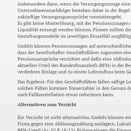
insbesondere dann, wenn die Versorgungszusage eine 
Unternehmensnachfolger bestehen daher in der Regel 
zukünftige Versorgungsansprüche vonstattengeht.
Es gibt keine Musterlösung, mit der Pensionszusagen 
Liquidität entsorgt werden können. Firmen sollten d
Gestaltungsmodelle im jeweiligen Einzelfall sorgfälti
GmbHs können Pensionszusagen auf unterschiedliche 
dass der Gesellschafter-Geschäftsführer zugunsten ein
Pensionsansprüche verzichtet und dafür eine Abfindung
aktuellen Urteil des Bundesfinanzhofs (BFH) in der R
verdeckten Einlage und zu einem Lohnzufluss beim Ges
Das Ergebnis: Für den Geschäftsführer fallen saftige L
solchen Fällen kommen Steuerzahler in den Genuss der
nach Fallkonstellation etwas reduzieren kann.
Alternativen zum Verzicht
Ein Verzicht ist nicht alternativlos. GmbHs können e
Firma gegen eine Ablösungszahlung auslagern. Lukrati
BFH-Urteil (Az. VI R 18/13). Bislang gingen die Finan