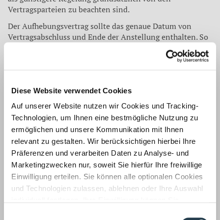
Vertragsparteien zu beachten sind.
Der Aufhebungsvertrag sollte das genaue Datum von
Vertragsabschluss und Ende der Anstellung enthalten. So
ist gewährleistet, dass die Arbeitsagentur die Einhaltung
der Kündigungsfrist eindeutig nachvollziehen kann." Aber
selbst wenn man sich daran hält, verbleibt das Restrisiko
einer Sperre beim Bezug des Arbeitslosengeldes.
Diese Website verwendet Cookies
Wann ein Anspruch auf Abfindung besteht
Auf unserer Website nutzen wir Cookies und Tracking-
Ein Anspruch auf Abfindung besteht nur in bestimmten
Technologien, um Ihnen eine bestmögliche Nutzung zu
Fällen. Etwa wenn sie im Tarifvertrag, in der
ermöglichen und unsere Kommunikation mit Ihnen
Betriebsvereinbarung oder im Sozialplan verankert ist.
relevant zu gestalten. Wir berücksichtigen hierbei Ihre
Laut Kündigungsschutzgesetz besteht bei einer
Präferenzen und verarbeiten Daten zu Analyse- und
betriebsbedingten Kündigung die Möglichkeit, im
Marketingzwecken nur, soweit Sie hierfür Ihre freiwillige
Kündigungsschreiben eine Abfindung anzubieten. Diese
Einwilligung erteilen. Sie können alle optionalen Cookies
beträgt nach § 1a KSchG 0,5 Monatsverdienste für jedes
und Technologien zulassen, ablehnen oder Ihre Auswahl
Jahr des Bestehens des Arbeitsverhältnisses.
individuell festlegen. Ihre Einwilligung können Sie
Vorausgesetzt der Arbeitnehmer klagt nicht gegen die
jederzeit mit Wirkung für die Zukunft widerrufen.
Einwilligungsauswahl