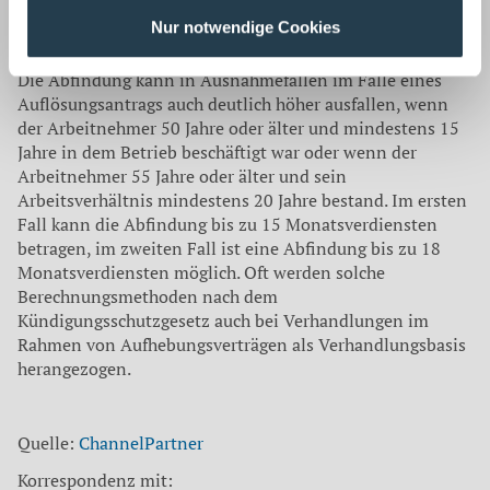
trotz Unwirksamkeit der Kündigung eine Fortsetzung des
Nur notwendige Cookies
Arbeitsverhältnisses unzumutbar ist.
Die Abfindung kann in Ausnahmefällen im Falle eines
Auflösungsantrags auch deutlich höher ausfallen, wenn
der Arbeitnehmer 50 Jahre oder älter und mindestens 15
Jahre in dem Betrieb beschäftigt war oder wenn der
Arbeitnehmer 55 Jahre oder älter und sein
Arbeitsverhältnis mindestens 20 Jahre bestand. Im ersten
Fall kann die Abfindung bis zu 15 Monatsverdiensten
betragen, im zweiten Fall ist eine Abfindung bis zu 18
Monatsverdiensten möglich. Oft werden solche
Berechnungsmethoden nach dem
Kündigungsschutzgesetz auch bei Verhandlungen im
Rahmen von Aufhebungsverträgen als Verhandlungsbasis
herangezogen.
Quelle:
ChannelPartner
Korrespondenz mit: