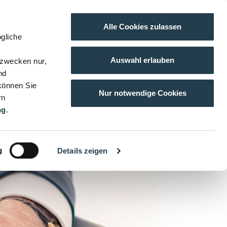
Alle Cookies zulassen
gliche
Auswahl erlauben
gzwecken nur,
nd
 können Sie
Nur notwendige Cookies
rn
ng
.
g
Details zeigen