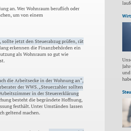
lau
eidung an. Wer Wohnraum beruflich oder
 machen, um von einem
Wirt
sollte jetzt den Steuerabzug prüfen, rät
lang erkennen die Finanzbehörden ein
Nutzung als Wohnraum so gut wie
Unse
st.
Jah
und
habe
ch die Arbeitsecke in der Wohnung an“,
rberater der WWS. „Steuerzahler sollten
Steu
s Arbeitszimmer in der Steuererklärung
chung besteht die begründete Hoffnung,
assung festhält. Unter Umständen lassen
lich geltend machen.