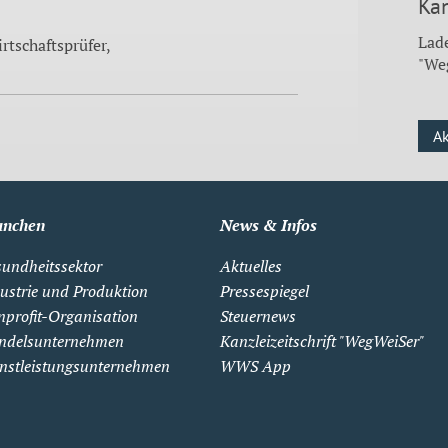
Kan
Lade
tschaftsprüfer,
"We
A
anchen
News & Infos
undheitssektor
Aktuelles
ustrie und Produktion
Pressespiegel
profit-Organisation
Steuernews
ndelsunternehmen
Kanzleizeitschrift "WegWeiSer"
nstleistungsunternehmen
WWS App