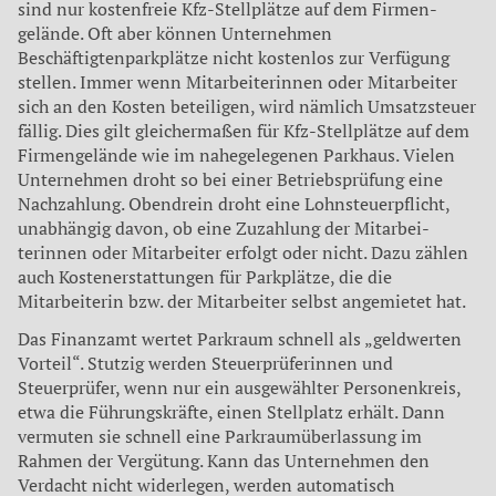
sind nur kos­tenfreie Kfz-Stellplätze auf dem Firmen­
gelände. Oft aber können Unternehmen
Beschäftigtenparkplätze nicht kostenlos zur Verfügung
stellen. Immer wenn Mit­arbeiterinnen oder Mitarbeiter
sich an den Kosten beteiligen, wird nämlich Umsatz­steuer
fällig. Dies gilt gleichermaßen für Kfz-Stellplätze auf dem
Firmengelände wie im nahegelegenen Parkhaus. Vielen
Unternehmen droht so bei einer Betriebs­prüfung eine
Nachzahlung. Obendrein droht eine Lohnsteuerpflicht,
unabhängig davon, ob eine Zuzahlung der Mitarbei­
terinnen oder Mitarbeiter erfolgt oder nicht. Dazu zählen
auch Kostenerstattun­gen für Parkplätze, die die
Mitarbeiterin bzw. der Mitarbeiter selbst angemietet hat.
Das Finanzamt wertet Parkraum schnell als „geldwerten
Vorteil“. Stutzig werden Steuerprüferinnen und
Steuerprüfer, wenn nur ein ausgewählter Personenkreis,
etwa die Führungskräfte, einen Stellplatz erhält. Dann
vermuten sie schnell eine Parkraumüberlassung im
Rahmen der Vergütung. Kann das Unternehmen den
Verdacht nicht widerlegen, werden auto­matisch