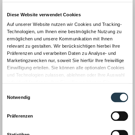
Unsere Mitarbeiter befassen sich für unsere Mandanten
laufend mit aktuellen Themen aus
Diese Website verwendet Cookies
Auf unserer Website nutzen wir Cookies und Tracking-
Wirtschaftsprüfung ›
Technologien, um Ihnen eine bestmögliche Nutzung zu
ermöglichen und unsere Kommunikation mit Ihnen
relevant zu gestalten. Wir berücksichtigen hierbei Ihre
Präferenzen und verarbeiten Daten zu Analyse- und
Marketingzwecken nur, soweit Sie hierfür Ihre freiwillige
Einwilligung erteilen. Sie können alle optionalen Cookies
Unsere Wirtschaftsprüfer prüfen auch Ihren
und Technologien zulassen, ablehnen oder Ihre Auswahl
Jahresabschluss, implementieren Risikofrüherkennungs-
individuell festlegen. Ihre Einwilligung können Sie
und Kontrollsysteme, achten auf Compliance Regeln und
jederzeit mit Wirkung für die Zukunft widerrufen.
haben aktuelle Entscheidungen fest im Blick.
Einwilligungsauswahl
Informationen zu von uns und Drittanbietern eingesetzten
Notwendig
Steuerberatung ›
Technologien sowie zum Widerruf finden Sie in unserer
Datenschutzerklärung
.
Präferenzen
Statistiken