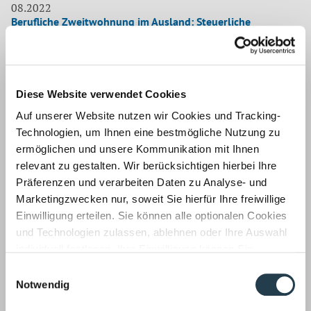
Rü
08.2022
Berufliche Zweitwohnung im Ausland: Steuerliche
k
Schwierigkeiten vermeiden
As
sc
Immer mehr Menschen benötigen für ihre internationale
berufliche Tätigkeit eine Zweitwohnung. Bei einer
doppelten Haushaltsführung im Ausland sind die
Diese Website verwendet Cookies
Notwendigkeit und die Angemessenheit der
Auf unserer Website nutzen wir Cookies und Tracking-
Unterkunftskosten zu prüfen, bevor sie steuerlich geltend
Technologien, um Ihnen eine bestmögliche Nutzung zu
gemacht werden können, schreibt unser Steuerberater
und Partner Stefan Rattay im
PT-Magazin
.
ermöglichen und unsere Kommunikation mit Ihnen
relevant zu gestalten. Wir berücksichtigen hierbei Ihre
Be
Weiterlesen …
Präferenzen und verarbeiten Daten zu Analyse- und
Z
Marketingzwecken nur, soweit Sie hierfür Ihre freiwillige
i
Einwilligung erteilen. Sie können alle optionalen Cookies
Au
08.2022
und Technologien zulassen, ablehnen oder Ihre Auswahl
Vermögens- und Praxisnachfolge durch
St
Rückforderungsvorbehalt absichern
Sc
individuell festlegen. Ihre Einwilligung können Sie
ve
jederzeit mit Wirkung für die Zukunft widerrufen.
Die Schenkung ist ein viel gesehenes Instrument in der
Einwilligungsauswahl
Informationen zu von uns und Drittanbietern eingesetzten
Vermögensnachfolge. Aber was passiert, wenn der
Notwendig
Schenkende nach einigen Jahren nicht mehr ganz so
Technologien sowie zum Widerruf finden Sie in unserer