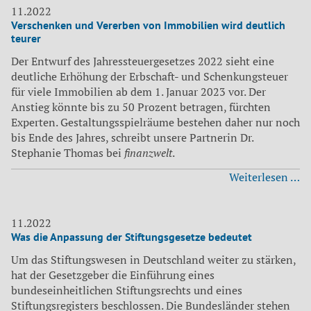
11.2022
Verschenken und Vererben von Immobilien wird deutlich
teurer
Der Entwurf des Jahressteuergesetzes 2022 sieht eine
deutliche Erhöhung der Erbschaft- und Schenkungsteuer
für viele Immobilien ab dem 1. Januar 2023 vor. Der
Anstieg könnte bis zu 50 Prozent betragen, fürchten
Experten. Gestaltungsspielräume bestehen daher nur noch
bis Ende des Jahres, schreibt unsere Partnerin Dr.
Stephanie Thomas bei
finanzwelt
.
Ve
Weiterlesen …
u
Ve
v
11.2022
Was die Anpassung der Stiftungsgesetze bedeutet
Im
wi
Um das Stiftungswesen in Deutschland weiter zu stärken,
de
hat der Gesetzgeber die Einführung eines
te
bundeseinheitlichen Stiftungsrechts und eines
Stiftungsregisters beschlossen. Die Bundesländer stehen