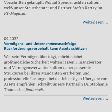
Vorschriften geknüpft. Worauf Spender achten sollten,
weiß unser Steuerberater und Partner Stefan Rattay im
PT-Magazin
.
Mi
Weiterlesen …
Ga
D
de
09.2022
Vermögens- und Unternehmensnachfolge:
st
Rückforderungsvorbehalt kann Assets schützen
A
fu
Wer sein Vermögen überträgt, möchte dabei
größtmögliche Sicherheit walten lassen. Finanzberater
und Vermögensverwalter sollten daher passende
Strukturen bei ihren Mandanten erarbeiten und
professionelle Lösungen bei der lebzeitigen Übergabe von
Assets empfehlen, schreibt unsere Partnerin Dr. Stephanie
Thomas bei
finanzwelt
.
V
Weiterlesen …
u
Un