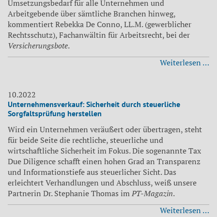
Umsetzungsbedarf für alle Unternehmen und
Arbeitgebende über sämtliche Branchen hinweg,
kommentiert Rebekka De Conno, LL.M. (gewerblicher
Rechtsschutz), Fachanwältin für Arbeitsrecht, bei der
Versicherungsbote
.
W
Weiterlesen …
da
n
E
10.2022
Unternehmensverkauf: Sicherheit durch steuerliche
Ar
Sorgfaltsprüfung herstellen
fü
Ar
Wird ein Unternehmen veräußert oder übertragen, steht
be
für beide Seite die rechtliche, steuerliche und
wirtschaftliche Sicherheit im Fokus. Die sogenannte Tax
Due Diligence schafft einen hohen Grad an Transparenz
und Informationstiefe aus steuerlicher Sicht. Das
erleichtert Verhandlungen und Abschluss, weiß unsere
Partnerin Dr. Stephanie Thomas im
PT-Magazin
.
Un
Weiterlesen …