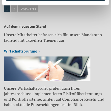
Re
mi
1
2
Vorwärts
gr
A
au
Auf dem neuesten Stand
Ar
Unsere Mitarbeiter befassen sich für unsere Mandanten
laufend mit aktuellen Themen aus
Wirtschaftsprüfung ›
Unsere Wirtschaftsprüfer prüfen auch Ihren
Jahresabschluss, implementieren Risikofrüherkennungs-
und Kontrollsysteme, achten auf Compliance Regeln und
haben aktuelle Entscheidungen fest im Blick.