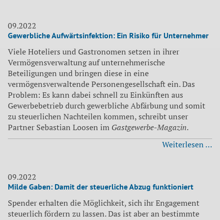
Si
du
st
09.2022
Gewerbliche Aufwärtsinfektion: Ein Risiko für Unternehmer
So
he
Viele Hoteliers und Gastronomen setzen in ihrer
Vermögensverwaltung auf unternehmerische
Beteiligungen und bringen diese in eine
vermögensverwaltende Personengesellschaft ein. Das
Problem: Es kann dabei schnell zu Einkünften aus
Gewerbebetrieb durch gewerbliche Abfärbung und somit
zu steuerlichen Nachteilen kommen, schreibt unser
Partner Sebastian Loosen im
Gastgewerbe-Magazin
.
Ge
Weiterlesen …
Au
Ei
Ri
09.2022
Milde Gaben: Damit der steuerliche Abzug funktioniert
fü
U
Spender erhalten die Möglichkeit, sich ihr Engagement
steuerlich fördern zu lassen. Das ist aber an bestimmte