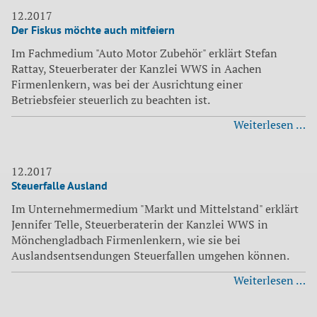
au
12.2017
Der Fiskus möchte auch mitfeiern
N
si
Im Fachmedium "Auto Motor Zubehör" erklärt Stefan
Rattay, Steuerberater der Kanzlei WWS in Aachen
Firmenlenkern, was bei der Ausrichtung einer
Betriebsfeier steuerlich zu beachten ist.
De
Weiterlesen …
Fi
m
au
12.2017
Steuerfalle Ausland
mi
Im Unternehmermedium "Markt und Mittelstand" erklärt
Jennifer Telle, Steuerberaterin der Kanzlei WWS in
Mönchengladbach Firmenlenkern, wie sie bei
Auslandsentsendungen Steuerfallen umgehen können.
St
Weiterlesen …
Au