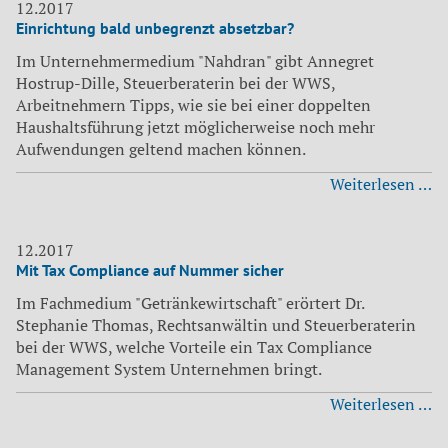
di
12.2017
Einrichtung bald unbegrenzt absetzbar?
le
Sc
Im Unternehmermedium "Nahdran" gibt Annegret
n
Hostrup-Dille, Steuerberaterin bei der WWS,
Arbeitnehmern Tipps, wie sie bei einer doppelten
Haushaltsführung jetzt möglicherweise noch mehr
Aufwendungen geltend machen können.
Ei
Weiterlesen …
ba
un
ab
12.2017
Mit Tax Compliance auf Nummer sicher
Im Fachmedium "Getränkewirtschaft" erörtert Dr.
Stephanie Thomas, Rechtsanwältin und Steuerberaterin
bei der WWS, welche Vorteile ein Tax Compliance
Management System Unternehmen bringt.
Mi
Weiterlesen …
T
Co