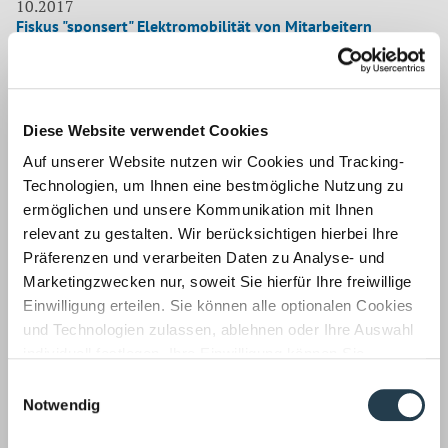
10.2017
Fiskus "sponsert" Elektromobilität von Mitarbeitern
Im Fachmedium "rbv Nachrichten" erklärt Stefan Rattay,
Steuerberater der Kanzlei WWS in Aachen Firmenlenkern,
wie sie die Elektromobilität fördern und damit
gleichzeitig Steuern und Sozialabgaben sparen können.
Diese Website verwendet Cookies
Fi
Weiterlesen …
Auf unserer Website nutzen wir Cookies und Tracking-
"s
Technologien, um Ihnen eine bestmögliche Nutzung zu
El
ermöglichen und unsere Kommunikation mit Ihnen
v
10.2017
relevant zu gestalten. Wir berücksichtigen hierbei Ihre
Riskieren Sie keine verdeckte Gewinnausschüttung
Mi
Präferenzen und verarbeiten Daten zu Analyse- und
In der Fachzeitschrift GFF gibt Torsten Lambertz,
Marketingzwecken nur, soweit Sie hierfür Ihre freiwillige
Wirtschaftsprüfer und Steuerberater bei der WWS Gruppe,
Einwilligung erteilen. Sie können alle optionalen Cookies
Firmen Tipps, wie sie Steuernachteile durch die
und Technologien zulassen, ablehnen oder Ihre Auswahl
sogenannte "verdeckte Gewinnausschüttung" vermeiden
individuell festlegen. Ihre Einwilligung können Sie
können.
jederzeit mit Wirkung für die Zukunft widerrufen.
Einwilligungsauswahl
Ri
Weiterlesen …
Informationen zu von uns und Drittanbietern eingesetzten
Notwendig
Si
Technologien sowie zum Widerruf finden Sie in unserer
Seite 1 von 4
ke