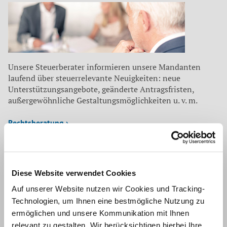
Unsere Steuerberater informieren unsere Mandanten
laufend über steuerrelevante Neuigkeiten: neue
Unterstützungsangebote, geänderte Antragsfristen,
außergewöhnliche Gestaltungsmöglichkeiten u. v. m.
Rechtsberatung ›
Diese Website verwendet Cookies
Auf unserer Website nutzen wir Cookies und Tracking-
Welche Entscheidungen haben welche Auswirkungen auf
Technologien, um Ihnen eine bestmögliche Nutzung zu
Ihr Geschäft? Unsere Rechtsberatung informiert unsere
ermöglichen und unsere Kommunikation mit Ihnen
Mandanten laufend über Änderungen in verschiedenen
relevant zu gestalten. Wir berücksichtigen hierbei Ihre